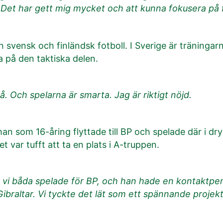
. Det har gett mig mycket och att kunna fokusera på f
n svensk och finländsk fotboll. I Sverige är träningarna
 på den taktiska delen.
å. Och spelarna är smarta. Jag är riktigt nöjd.
n som 16-åring flyttade till BP och spelade där i dry
et var tufft att ta en plats i A-truppen.
, vi båda spelade för BP, och han hade en kontaktper
 Gibraltar. Vi tyckte det lät som ett spännande proje