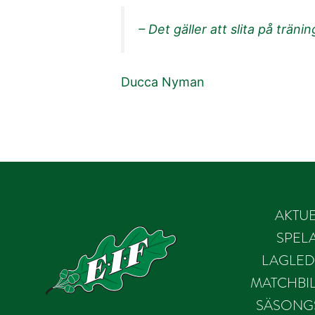
– Det gäller att slita på träni
Ducca Nyman
AKTUE
SPEL
LAGLED
MATCHBIL
SÄSONG