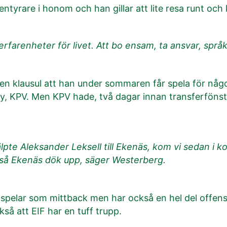
entyrare i honom och han gillar att lite resa runt och 
 erfarenheter för livet. Att bo ensam, ta ansvar, spr
 en klausul att han under sommaren får spela för nå
sby, KPV. Men KPV hade, två dagar innan transferfönst
.
lpte Aleksander Leksell till Ekenäs, kom vi sedan i k
 så Ekenäs dök upp, säger Westerberg.
 spelar som mittback men har också en hel del offens
så att EIF har en tuff trupp.