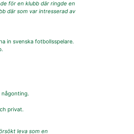
ade för en klubb där ringde en
ubb där som var intresserad av
 ha in svenska fotbollsspelare.
b.
l någonting.
ch privat.
 försökt leva som en