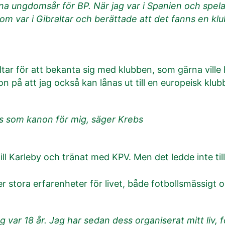
ina ungdomsår för BP. När jag var i Spanien och spel
m var i Gibraltar och berättade att det fanns en kl
altar för att bekanta sig med klubben, som gärna ville
on på att jag också kan lånas ut till en europeisk klub
ns som kanon för mig, säger Krebs
ill Karleby och tränat med KPV. Men det ledde inte til
er stora erfarenheter för livet, både fotbollsmässigt o
g var 18 år. Jag har sedan dess organiserat mitt liv,