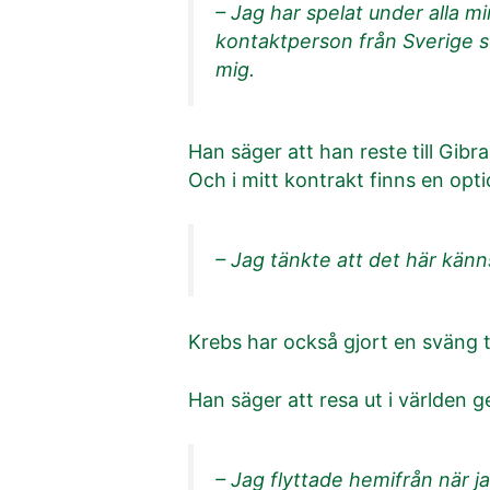
– Jag har spelat under alla m
kontaktperson från Sverige so
mig.
Han säger att han reste till Gibr
Och i mitt kontrakt finns en opti
– Jag tänkte att det här kän
Krebs har också gjort en sväng t
Han säger att resa ut i världen g
– Jag flyttade hemifrån när ja