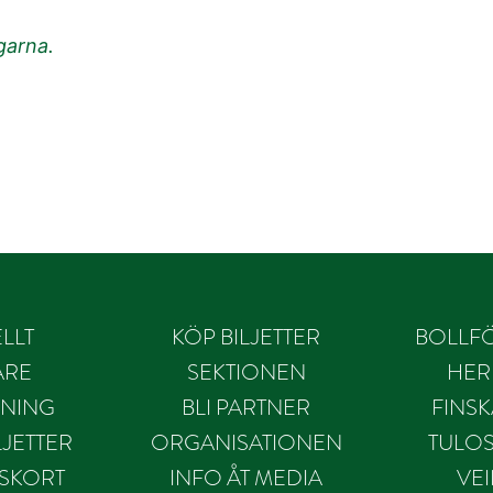
ngarna.
LLT
KÖP BILJETTER
BOLLF
ARE
SEKTIONEN
HER
NING
BLI PARTNER
FINS
JETTER
ORGANISATIONEN
TULO
SKORT
INFO ÅT MEDIA
VE