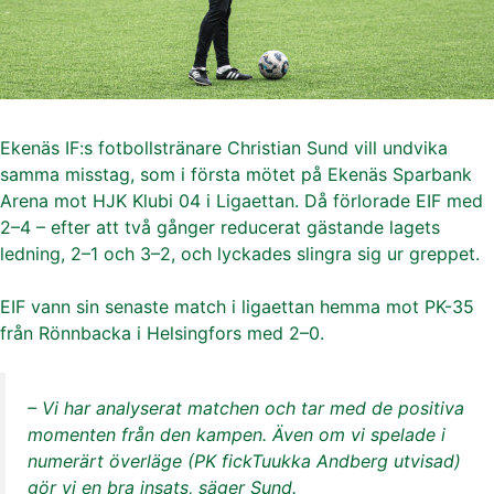
Ekenäs IF:s fotbollstränare Christian Sund vill undvika
samma misstag, som i första mötet på Ekenäs Sparbank
Arena mot HJK Klubi 04 i Ligaettan. Då förlorade EIF med
2–4 – efter att två gånger reducerat gästande lagets
ledning, 2–1 och 3–2, och lyckades slingra sig ur greppet.
EIF vann sin senaste match i ligaettan hemma mot PK-35
från Rönnbacka i Helsingfors med 2–0.
– Vi har analyserat matchen och tar med de positiva
momenten från den kampen. Även om vi spelade i
numerärt överläge (PK fickTuukka Andberg utvisad)
gör vi en bra insats, säger Sund.