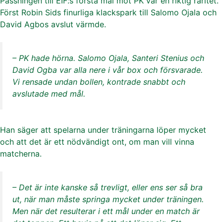
Passningen till EIF:s första mål mot PK var en riktig raritet.
Först Robin Sids finurliga klackspark till Salomo Ojala och
David Agbos avslut värmde.
– PK hade hörna. Salomo Ojala, Santeri Stenius och
David Ogba var alla nere i vår box och försvarade.
Vi rensade undan bollen, kontrade snabbt och
avslutade med mål.
Han säger att spelarna under träningarna löper mycket
och att det är ett nödvändigt ont, om man vill vinna
matcherna.
– Det är inte kanske så trevligt, eller ens ser så bra
ut, när man måste springa mycket under träningen.
Men när det resulterar i ett mål under en match är