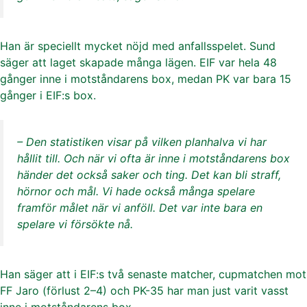
Han är speciellt mycket nöjd med anfallsspelet. Sund
säger att laget skapade många lägen. EIF var hela 48
gånger inne i motståndarens box, medan PK var bara 15
gånger i EIF:s box.
– Den statistiken visar på vilken planhalva vi har
hållit till. Och när vi ofta är inne i motståndarens box
händer det också saker och ting. Det kan bli straff,
hörnor och mål. Vi hade också många spelare
framför målet när vi anföll. Det var inte bara en
spelare vi försökte nå.
Han säger att i EIF:s två senaste matcher, cupmatchen mot
FF Jaro (förlust 2–4) och PK-35 har man just varit vasst
inne i motståndarens box.