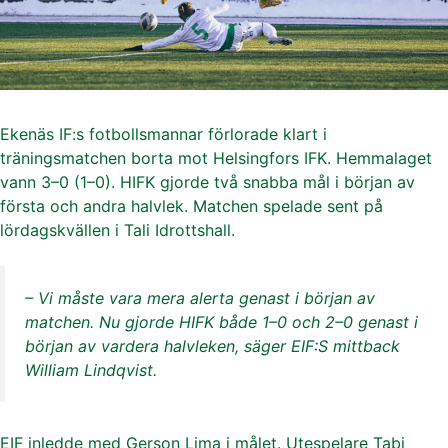
Ekenäs IF:s fotbollsmannar förlorade klart i
träningsmatchen borta mot Helsingfors IFK. Hemmalaget
vann 3–0 (1–0). HIFK gjorde två snabba mål i början av
första och andra halvlek. Matchen spelade sent på
lördagskvällen i Tali Idrottshall.
– Vi måste vara mera alerta genast i början av
matchen. Nu gjorde HIFK både 1–0 och 2–0 genast i
början av vardera halvleken, säger EIF:S mittback
William Lindqvist.
EIF inledde med Gerson Lima i målet. Utespelare Tabi