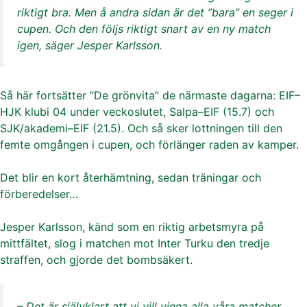
riktigt bra. Men å andra sidan är det ”bara” en seger i
cupen. Och den följs riktigt snart av en ny match
igen, säger Jesper Karlsson.
Så här fortsätter ”De grönvita” de närmaste dagarna: EIF–
HJK klubi 04 under veckoslutet, Salpa–EIF (15.7) och
SJK/akademi–EIF (21.5). Och så sker lottningen till den
femte omgången i cupen, och förlänger raden av kamper.
Det blir en kort återhämtning, sedan träningar och
förberedelser…
Jesper Karlsson, känd som en riktig arbetsmyra på
mittfältet, slog i matchen mot Inter Turku den tredje
straffen, och gjorde det bombsäkert.
– Det är självklart att vi vill vinna alla våra matcher.