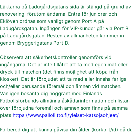
Läktarna på Ladugårdsgatans sida är stängd på grund av
renovering, förutom ändarna. Entré för juniorer och
Eklöven ordnas som vanligt genom Port A på
Ladugårdsgatan. Ingången för VIP-kunder går via Port B
på Ladugårdsgatan. Resten av allmänheten kommer in
genom Bryggerigatans Port D.
Observera att säkerhetskontroller genomförs vid
ingångarna. Det är inte tillåtet att ta med egen mat eller
dryck till matchen (det finns möjlighet att köpa från
kiosker). Det är förbjudet att ta med eller inneha farliga
och/eller berusande föremål och ämnen vid matchen.
Vänligen bekanta dig noggrant med Finlands
Fotbollsförbunds allmänna åskådarinformation och listan
över förbjudna föremål och ämnen som finns på samma
plats
https://www.palloliitto.fi/yleiset-katsojaohjeet/
Förbered dig att kunna påvisa din ålder (körkort/id) då du