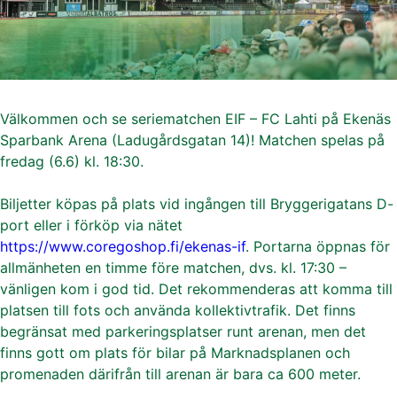
Välkommen och se seriematchen EIF – FC Lahti på Ekenäs
Sparbank Arena (Ladugårdsgatan 14)! Matchen spelas på
fredag (6.6) kl. 18:30.
Biljetter köpas på plats vid ingången till Bryggerigatans D-
port eller i förköp via nätet
https://www.coregoshop.fi/ekenas-if
. Portarna öppnas för
allmänheten en timme före matchen, dvs. kl. 17:30 –
vänligen kom i god tid. Det rekommenderas att komma till
platsen till fots och använda kollektivtrafik. Det finns
begränsat med parkeringsplatser runt arenan, men det
finns gott om plats för bilar på Marknadsplanen och
promenaden därifrån till arenan är bara ca 600 meter.