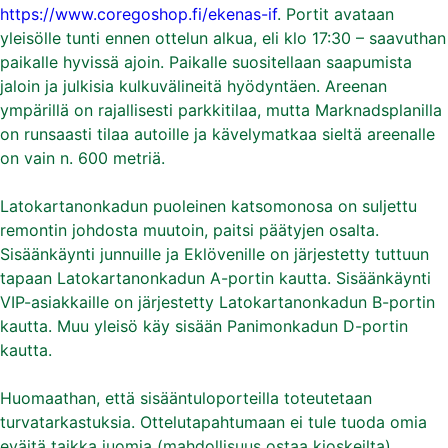
https://www.coregoshop.fi/ekenas-if
. Portit avataan
yleisölle tunti ennen ottelun alkua, eli klo 17:30 – saavuthan
paikalle hyvissä ajoin. Paikalle suositellaan saapumista
jaloin ja julkisia kulkuvälineitä hyödyntäen. Areenan
ympärillä on rajallisesti parkkitilaa, mutta Marknadsplanilla
on runsaasti tilaa autoille ja kävelymatkaa sieltä areenalle
on vain n. 600 metriä.
Latokartanonkadun puoleinen katsomonosa on suljettu
remontin johdosta muutoin, paitsi päätyjen osalta.
Sisäänkäynti junnuille ja Eklövenille on järjestetty tuttuun
tapaan Latokartanonkadun A-portin kautta. Sisäänkäynti
VIP-asiakkaille on järjestetty Latokartanonkadun B-portin
kautta. Muu yleisö käy sisään Panimonkadun D-portin
kautta.
Huomaathan, että sisääntuloporteilla toteutetaan
turvatarkastuksia. Ottelutapahtumaan ei tule tuoda omia
eväitä taikka juomia (mahdollisuus ostaa kioskeilta).