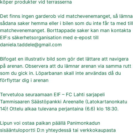
köper produkter vid terrasserna
Det finns ingen garderob vid matchevenemanget, så lämna
sådana saker hemma eller i bilen som du inte får ta med till
matchevenemanget. Borttappade saker kan man kontakta
EIF:s säkerhetsorganisation med e-epost till
daniela.taddele@gmail.com
Bifogat en illustrativ bild som gör det lättare att navigera
på arenan. Observera att du lämnar arenan via samma rutt
som du gick in. Löparbanan skall inte användas då du
förflyttar dig i arenan
Tervetuloa seuraamaan EIF – FC Lahti sarjapeli
Tammisaaren Säästöpankki Areenalle (Latokartanonkatu
14)! Ottelu alkaa tulevana perjantaina (6.6) klo 18:30.
Lipun voi ostaa paikan päällä Panimonkadun
sisääntuloportti D:n yhteydessä tai verkkokaupasta