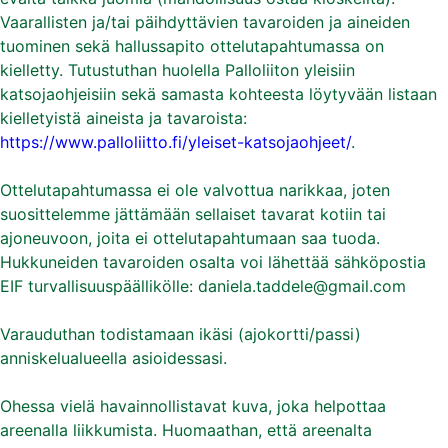
Vaarallisten ja/tai päihdyttävien tavaroiden ja aineiden
tuominen sekä hallussapito ottelutapahtumassa on
kielletty. Tutustuthan huolella Palloliiton yleisiin
katsojaohjeisiin sekä samasta kohteesta löytyvään listaan
kielletyistä aineista ja tavaroista:
https://www.palloliitto.fi/yleiset-katsojaohjeet/
.
Ottelutapahtumassa ei ole valvottua narikkaa, joten
suosittelemme jättämään sellaiset tavarat kotiin tai
ajoneuvoon, joita ei ottelutapahtumaan saa tuoda.
Hukkuneiden tavaroiden osalta voi lähettää sähköpostia
EIF turvallisuuspäällikölle: daniela.taddele@gmail.com
Varauduthan todistamaan ikäsi (ajokortti/passi)
anniskelualueella asioidessasi.
Ohessa vielä havainnollistavat kuva, joka helpottaa
areenalla liikkumista. Huomaathan, että areenalta