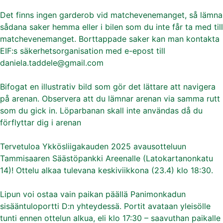
Det finns ingen garderob vid matchevenemanget, så lämna
sådana saker hemma eller i bilen som du inte får ta med till
matchevenemanget. Borttappade saker kan man kontakta
EIF:s säkerhetsorganisation med e-epost till
daniela.taddele@gmail.com
Bifogat en illustrativ bild som gör det lättare att navigera
på arenan. Observera att du lämnar arenan via samma rutt
som du gick in. Löparbanan skall inte användas då du
förflyttar dig i arenan
Tervetuloa Ykkösliigakauden 2025 avausotteluun
Tammisaaren Säästöpankki Areenalle (Latokartanonkatu
14)! Ottelu alkaa tulevana keskiviikkona (23.4) klo 18:30.
Lipun voi ostaa vain paikan päällä Panimonkadun
sisääntuloportti D:n yhteydessä. Portit avataan yleisölle
tunti ennen ottelun alkua, eli klo 17:30 – saavuthan paikalle