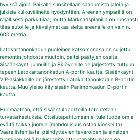
hyvissä ajoin. Paikalle suositellaan saapumista jaloin ja
julkisia kulkuvälineitä hyödyntäen. Areenan ympärillä on
rajallisesti parkkitilaa, mutta Marknadsplanilla on runsaasti
tilaa autoille ja kävelymatkaa sieltä areenalle on vain n.
600 metriä.
Latokartanonkadun puoleinen katsomonosa on suljettu
remontin johdosta muutoin, paitsi päätyjen osalta.
Sisäänkäynti junnuille ja Eklövenille on järjestetty tuttuun
tapaan Latokartanonkadun A-portin kautta. Sisäänkäynti
VIP-asiakkaille on järestetty Latokartanonkadun B-portin
kautta. Muu yleisö käy sisään Panimonkadun D-portin
kautta.
Huomaathan, että sisääntuloporteilla toteutetaan
turvatarkastuksia. Ottelutapahtumaan ei tule tuoda omia
eväitä taikka juomia (mahdollisuus ostaa kioskeilta).
Vaarallisten ja/tai päihdyttävien tavaroiden ja aineiden
tuominen sekä hallussapito ottelutapahtumassa on