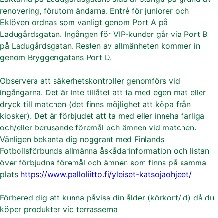
renovering, förutom ändarna. Entré för juniorer och
Eklöven ordnas som vanligt genom Port A på
Ladugårdsgatan. Ingången för VIP-kunder går via Port B
på Ladugårdsgatan. Resten av allmänheten kommer in
genom Bryggerigatans Port D.
Observera att säkerhetskontroller genomförs vid
ingångarna. Det är inte tillåtet att ta med egen mat eller
dryck till matchen (det finns möjlighet att köpa från
kiosker). Det är förbjudet att ta med eller inneha farliga
och/eller berusande föremål och ämnen vid matchen.
Vänligen bekanta dig noggrant med Finlands
Fotbollsförbunds allmänna åskådarinformation och listan
över förbjudna föremål och ämnen som finns på samma
plats
https://www.palloliitto.fi/yleiset-katsojaohjeet/
Förbered dig att kunna påvisa din ålder (körkort/id) då du
köper produkter vid terrasserna