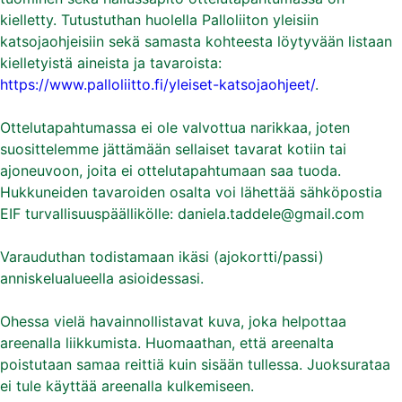
kielletty. Tutustuthan huolella Palloliiton yleisiin
katsojaohjeisiin sekä samasta kohteesta löytyvään listaan
kielletyistä aineista ja tavaroista:
https://www.palloliitto.fi/yleiset-katsojaohjeet/
.
Ottelutapahtumassa ei ole valvottua narikkaa, joten
suosittelemme jättämään sellaiset tavarat kotiin tai
ajoneuvoon, joita ei ottelutapahtumaan saa tuoda.
Hukkuneiden tavaroiden osalta voi lähettää sähköpostia
EIF turvallisuuspäällikölle: daniela.taddele@gmail.com
Varauduthan todistamaan ikäsi (ajokortti/passi)
anniskelualueella asioidessasi.
Ohessa vielä havainnollistavat kuva, joka helpottaa
areenalla liikkumista. Huomaathan, että areenalta
poistutaan samaa reittiä kuin sisään tullessa. Juoksurataa
ei tule käyttää areenalla kulkemiseen.