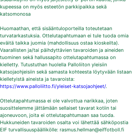
kupeessa on myös esteetön parkkipaikka sekä
katsomonosa
Huomaathan, että sisääntuloporteilla toteutetaan
turvatarkastuksia. Ottelutapahtumaan ei tule tuoda omia
eväitä taikka juomia (mahdollisuus ostaa kioskeilta).
Vaarallisten ja/tai päihdyttävien tavaroiden ja aineiden
tuominen sekä hallussapito ottelutapahtumassa on
kielletty. Tutustuthan huolella Palloliiton yleisiin
katsojaohjeisiin sekä samasta kohteesta löytyvään listaan
kielletyistä aineista ja tavaroista:
https://www.palloliitto.fi/yleiset-katsojaohjeet/
.
Ottelutapahtumassa ei ole valvottua narikkaa, joten
suosittelemme jättämään sellaiset tavarat kotiin tai
ajoneuvoon, joita ei ottelutapahtumaan saa tuoda.
Hukkuneiden tavaroiden osalta voi lähettää sähköpostia
EIF turvallisuuspäällikölle: rasmus.hellman@eiffotboll.fi