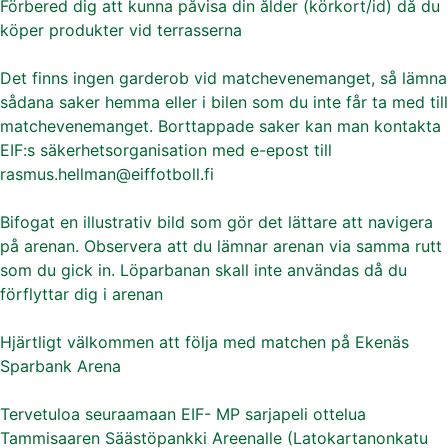
Förbered dig att kunna påvisa din ålder (körkort/id) då du
köper produkter vid terrasserna
Det finns ingen garderob vid matchevenemanget, så lämna
sådana saker hemma eller i bilen som du inte får ta med till
matchevenemanget. Borttappade saker kan man kontakta
EIF:s säkerhetsorganisation med e-epost till
rasmus.hellman@eiffotboll.fi
Bifogat en illustrativ bild som gör det lättare att navigera
på arenan. Observera att du lämnar arenan via samma rutt
som du gick in. Löparbanan skall inte användas då du
förflyttar dig i arenan
Hjärtligt välkommen att följa med matchen på Ekenäs
Sparbank Arena
Tervetuloa seuraamaan EIF- MP sarjapeli ottelua
Tammisaaren Säästöpankki Areenalle (Latokartanonkatu