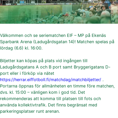
Välkommen och se seriematchen EIF – MP på Ekenäs
Sparbank Arena (Ladugårdsgatan 14)! Matchen spelas på
lördag (6.6) kl. 16:00.
Biljetter kan köpas på plats vid ingången till
Ladugårdsgatans A och B port samt Bryggerigatans D-
port eller i förköp via nätet
https://herrar.eiffotboll.fi/matchdag/matchbiljetter/
.
Portarna öppnas för allmänheten en timme före matchen,
dvs. kl. 15:00 – vänligen kom i god tid. Det
rekommenderas att komma till platsen till fots och
använda kollektivtrafik. Det finns begränsat med
parkeringsplatser runt arenan.