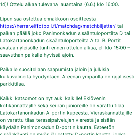
14)! Ottelu alkaa tulevana lauantaina (6.6.) klo 16:00.
Lipun saa ostettua ennakkoon osoitteesta
https://herrar.eiffotboll.fi/matchdag/matchbiljetter/
tai
paikan päällä joko Panimonkadun sisääntuloportilta D tai
Latokartanonkadun sisääntuloporteilta A tai B. Portit
avataan yleisölle tunti ennen ottelun alkua, eli klo 15:00 –
saavuthan paikalle hyvissä ajoin.
Paikalle suositellaan saapumista jaloin ja julkisia
kulkuvälineitä hyödyntäen. Areenan ympärillä on rajallisesti
parkkitilaa.
Kaikki katsomot on nyt auki kaikille! Eklövenin
kotikannattajille sekä seuran junioreille on varattu tilaa
Latokartanonkadun A-portin kupeesta. Vieraskannattajille
on varattu tilaa terassipalvelujen vierestä ja sisään
käydään Panimonkadun D-portin kautta. Esteetön
sisäänkäynti on myös järjestetty D-portin kautta, jonka