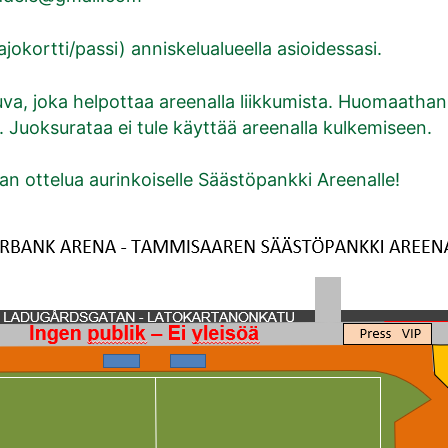
okortti/passi) anniskelualueella asioidessasi.
uva, joka helpottaa areenalla liikkumista. Huomaathan
a. Juoksurataa ei tule käyttää areenalla kulkemiseen.
n ottelua aurinkoiselle Säästöpankki Areenalle!