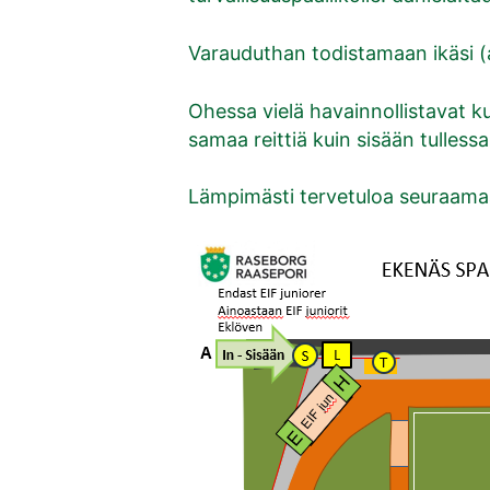
Varauduthan todistamaan ikäsi (aj
Ohessa vielä havainnollistavat k
samaa reittiä kuin sisään tulless
Lämpimästi tervetuloa seuraamaa