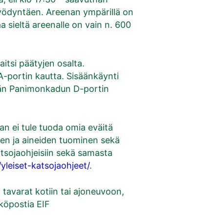
ä hyödyntäen. Areenan ympärillä on
aa sieltä areenalle on vain n. 600
tsi päätyjen osalta.
A-portin kautta. Sisäänkäynti
sään Panimonkadun D-portin
n ei tule tuoda omia eväitä
iden ja aineiden tuominen sekä
katsojaohjeisiin sekä samasta
/yleiset-katsojaohjeet/
.
 tavarat kotiin tai ajoneuvoon,
köpostia EIF