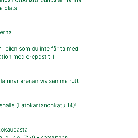
a plats
serna
 bilen som du inte får ta med
ion med e-epost till
du lämnar arenan via samma rutt
enalle (Latokartanonkatu 14)!
kkokaupasta
a, eli klo 17:30 – saavuthan