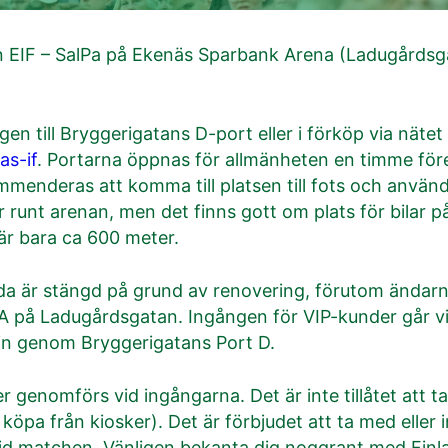
EIF – SalPa på Ekenäs Sparbank Arena (Ladugårdsga
gen till Bryggerigatans D-port eller i förköp via nätet
as-if
. Portarna öppnas för allmänheten en timme före
menderas att komma till platsen till fots och använda
 runt arenan, men det finns gott om plats för bilar
är bara ca 600 meter.
a är stängd på grund av renovering, förutom ändarna
A på Ladugårdsgatan. Ingången för VIP-kunder går v
n genom Bryggerigatans Port D.
 genomförs vid ingångarna. Det är inte tillåtet att ta
köpa från kiosker). Det är förbjudet att ta med eller i
d matchen. Vänligen bekanta dig noggrant med Finl