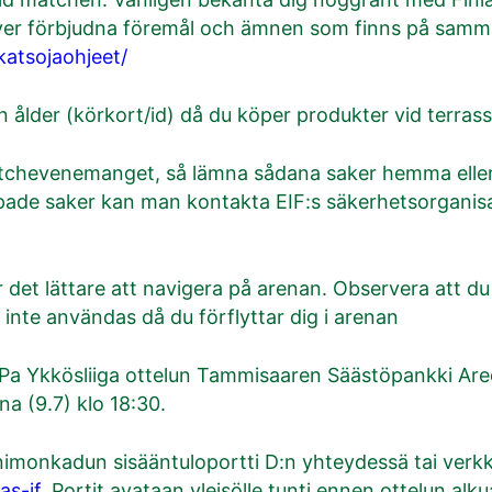
över förbjudna föremål och ämnen som finns på samm
-katsojaohjeet/
n ålder (körkort/id) då du köper produkter vid terras
tchevenemanget, så lämna sådana saker hemma eller i
ade saker kan man kontakta EIF:s säkerhetsorganisat
gör det lättare att navigera på arenan. Observera att 
 inte användas då du förflyttar dig i arenan
Pa Ykkösliiga ottelun Tammisaaren Säästöpankki Are
na (9.7) klo 18:30.
animonkadun sisääntuloportti D:n yhteydessä tai ver
as-if
. Portit avataan yleisölle tunti ennen ottelun alku