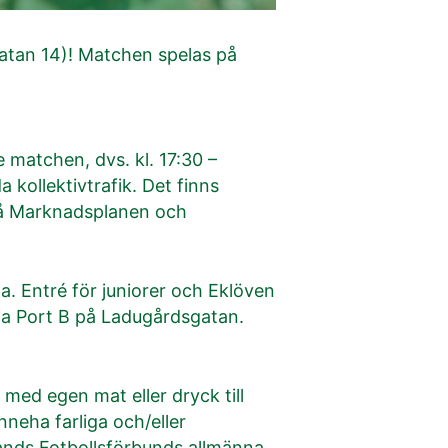
tan 14)! Matchen spelas på
 matchen, dvs. kl. 17:30 –
 kollektivtrafik. Det finns
 på Marknadsplanen och
. Entré för juniorer och Eklöven
ia Port B på Ladugårdsgatan.
 med egen mat eller dryck till
nneha farliga och/eller
ands Fotbollsförbunds allmänna