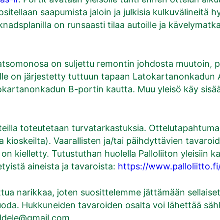
uositellaan saapumista jaloin ja julkisia kulkuvälineit
rknadsplanilla on runsaasti tilaa autoille ja kävelymatk
somonosa on suljettu remontin johdosta muutoin, pai
nille on järjestetty tuttuun tapaan Latokartanonkadun 
Latokartanonkadun B-portin kautta. Muu yleisö käy si
illa toteutetaan turvatarkastuksia. Ottelutapahtumaa
 kioskeilta). Vaarallisten ja/tai päihdyttävien tavaro
n kielletty. Tutustuthan huolella Palloliiton yleisiin 
tyistä aineista ja tavaroista:
https://www.palloliitto.fi
tua narikkaa, joten suosittelemme jättämään sellaiset
uoda. Hukkuneiden tavaroiden osalta voi lähettää säh
taddele@gmail.com