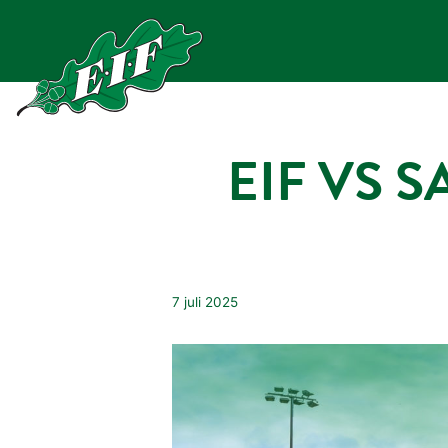
Hoppa
till
innehåll
EIF VS S
7 juli 2025