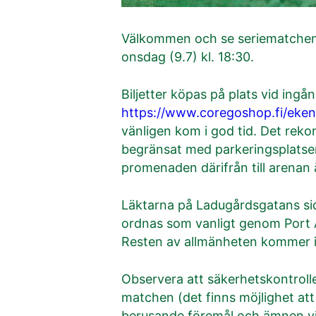
Välkommen och se seriematchen 
onsdag (9.7) kl. 18:30.
Biljetter köpas på plats vid ingån
https://www.coregoshop.fi/eken
vänligen kom i god tid. Det rekom
begränsat med parkeringsplatser
promenaden därifrån till arenan 
Läktarna på Ladugårdsgatans sid
ordnas som vanligt genom Port 
Resten av allmänheten kommer i
Observera att säkerhetskontroller
matchen (det finns möjlighet att 
berusande föremål och ämnen vi