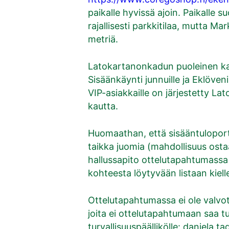
paikalle hyvissä ajoin. Paikalle s
rajallisesti parkkitilaa, mutta Ma
metriä.
Latokartanonkadun puoleinen kat
Sisäänkäynti junnuille ja Eklöve
VIP-asiakkaille on järjestetty 
kautta.
Huomaathan, että sisääntuloporte
taikka juomia (mahdollisuus ostaa
hallussapito ottelutapahtumassa o
kohteesta löytyvään listaan kielle
Ottelutapahtumassa ei ole valvot
joita ei ottelutapahtumaan saa t
turvallisuuspäällikölle: daniela.