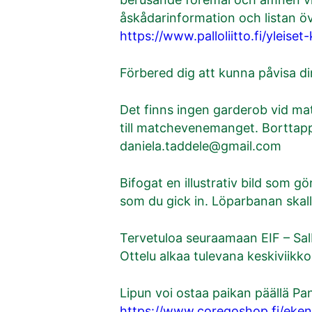
åskådarinformation och listan 
https://www.palloliitto.fi/yleiset
Förbered dig att kunna påvisa di
Det finns ingen garderob vid ma
till matchevenemanget. Borttapp
daniela.taddele@gmail.com
Bifogat en illustrativ bild som 
som du gick in. Löparbanan skall
Tervetuloa seuraamaan EIF – Sal
Ottelu alkaa tulevana keskiviikko
Lipun voi ostaa paikan päällä P
https://www.coregoshop.fi/eken