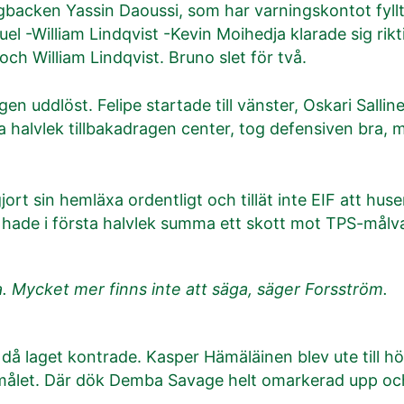
ngbacken Yassin Daoussi, som har varningskontot fyllt
uel -William Lindqvist -Kevin Moihedja klarade sig rikt
och William Lindqvist. Bruno slet för två.
gen uddlöst. Felipe startade till vänster, Oskari Sall
rsta halvlek tillbakadragen center, tog defensiven bra
t sin hemläxa ordentligt och tillät inte EIF att huse
e hade i första halvlek summa ett skott mot TPS-målv
 Mycket mer finns inte att säga, säger Forsström.
då laget kontrade. Kasper Hämäläinen blev ute till h
-målet. Där dök Demba Savage helt omarkerad upp och