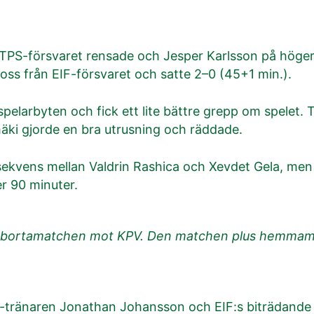
r. TPS-försvaret rensade och Jesper Karlsson på hö
loss från EIF-försvaret och satte 2–0 (45+1 min.).
spelarbyten och fick ett lite bättre grepp om spelet. 
ki gjorde en bra utrusning och räddade.
sekvens mellan Valdrin Rashica och Xevdet Gela, men 
r 90 minuter.
till bortamatchen mot KPV. Den matchen plus hemma
-tränaren Jonathan Johansson och EIF:s biträdande 