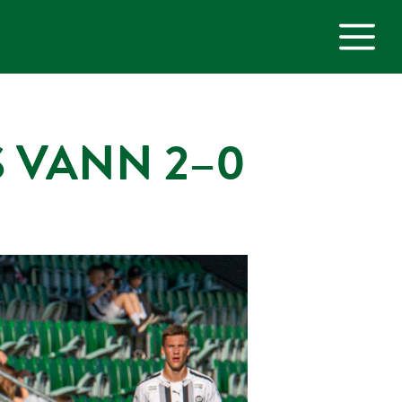
M
S VANN 2–0