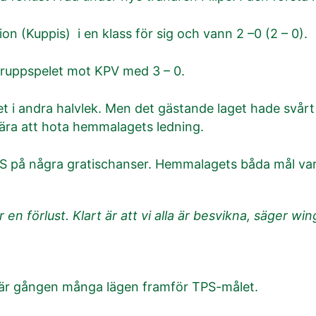
n (Kuppis) i en klass för sig och vann 2 –0 (2 – 0).
i gruppspelet mot KPV med 3 – 0.
et i andra halvlek. Men det gästande laget hade svårt 
nära att hota hemmalagets ledning.
S på några gratischanser. Hemmalagets båda mål var 
er en förlust. Klart är att vi alla är besvikna, säger 
 här gången många lägen framför TPS-målet.