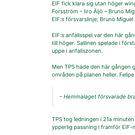
EIF fick klara sig utan höger wi
Forsström – Iiro Äijö – Bruno Mig
EIF:s försvarslinje; Bruno Miguel 
EIF:s anfallsspel var den här gån
till höger. Sallinen spelade i fö
uppe i anfallszonen.
Men TPS hade den här gången gjor
områden på planen heller. Felip
– Hemmalaget försvarade bra.
TPS tog ledningen i 21a minuten 
ypperlig passning i framför EIF