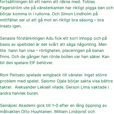
fortsättningen bli ett namn att räkna med. Tobias
Fagerström ute på vänsterkanten har riktigt pigga ben och
börjar komma in i rullorna. Och Simon Lindholm på
mittfältet ser ut att gå mot en riktigt bra säsong – bra
insats igen.
Senaste förstärkningen Adu fick ett kort inhopp och på
basis av speltiden är det svårt att säga någonting. Men
lite hann han visa – rörligheten, placeringen på banan
finns. Och de gånger han rörde bollen var han säker. Kan
bli den spelare EIF behöver.
Roni Peitsalo spelade wingback till vänster. Inget större
problem med spelet. Salomo Ojala börjar sakta visa bättre
takter. Aleksander Leksell vilade. Gerson Lima vaktade i
andra halvlek buren.
Seinäjoki Akademi gick till 1–0 efter en lång öppning av
målvakten Otto Huuhtanen. William Lindqvist och