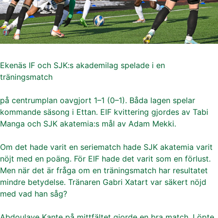
Ekenäs IF och SJK:s akademilag spelade i en
träningsmatch
på centrumplan oavgjort 1–1 (0–1). Båda lagen spelar
kommande säsong i Ettan. EIF kvittering gjordes av Tabi
Manga och SJK akatemia:s mål av Adam Mekki.
Om det hade varit en seriematch hade SJK akatemia varit
nöjt med en poäng. För EIF hade det varit som en förlust.
Men när det är fråga om en träningsmatch har resultatet
mindre betydelse. Tränaren Gabri Xatart var säkert nöjd
med vad han såg?
Abdoulaye Kante på mittfältet gjorde en bra match. Löpte