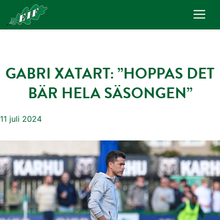
Hoppa
Me
till
innehåll
GABRI XATART: ”HOPPAS DET
BÄR HELA SÄSONGEN”
11 juli 2024