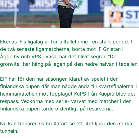
Ekenäs IF:s ligalag är för tillfället inne i en stark period. I
de två senaste ligamatcherna, borta mot IF Gnistan i
Åggelby och VPS i Vasa, har det blivit segrar. ”De
grönvita” har häng på lagen på den nedre halvan i tabellen.
EIF har för den här säsongen klarat av spelet i den
finländska cupen där man nådde ända till kvartsfinalerna. I
hemmamatchen mot topplaget KuPS från Kuopio blev det
respass. Veckorna med serie- varvat med matcher i den
finländska cupen tärde ordentligt på resurserna.
Nu kan tränaren Gabri Xatart se ett litet ljus i den mörka
tunneln.