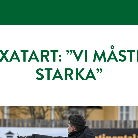
XATART: ”VI MÅS
STARKA”