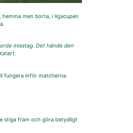
en, hemma men borta, i ligacupen
a.
 gjorde misstag. Det hände den
Xatart.
ll fungera inför matcherna.
le stiga fram och göra betydligt