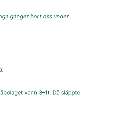
många gånger bort oss under
a.
(åbolaget vann 3–1). Då släppte