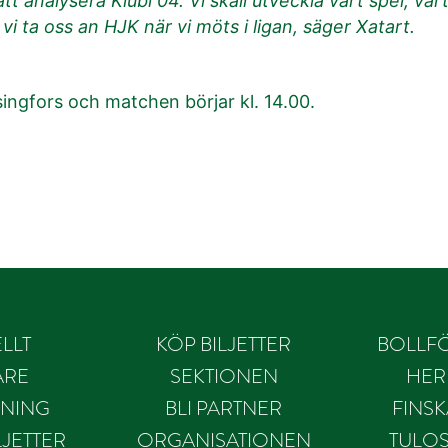
t analysera Klubi 04. Vi skall utveckla vårt spel, vår
i ta oss an HJK när vi möts i ligan, säger Xatart.
lsingfors och matchen börjar kl. 14.00.
LLT
KÖP BILJETTER
BOLLF
ARE
SEKTIONEN
HER
NING
BLI PARTNER
FINS
JETTER
ORGANISATIONEN
TULO