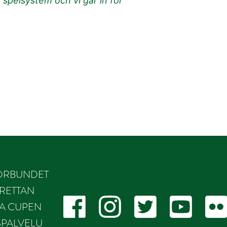
t spelsystem och vi går in för
ÖRBUNDET
RETTAN
KA CUPEN
SPALVELU