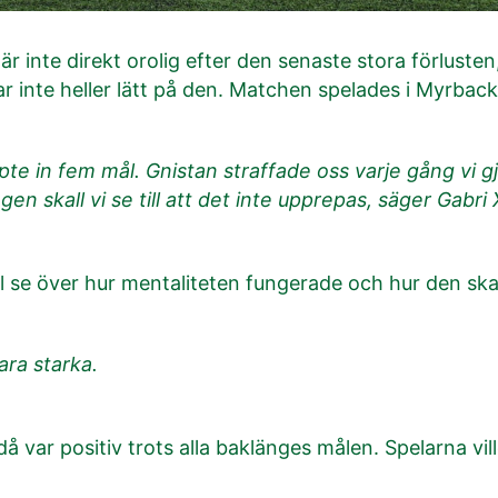
 är inte direkt orolig efter den senaste stora förlust
r inte heller lätt på den. Matchen spelades i Myrback
läppte in fem mål. Gnistan straffade oss varje gång vi
en skall vi se till att det inte upprepas, säger Gabri 
l se över hur mentaliteten fungerade och hur den ska
ara starka.
å var positiv trots alla baklänges målen. Spelarna vil