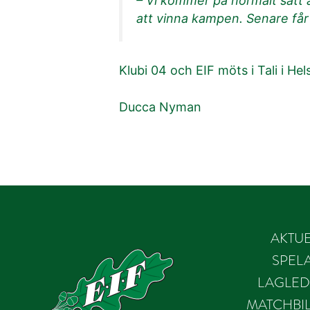
– Vi kommer på normalt sätt at
att vinna kampen. Senare får v
Klubi 04 och EIF möts i Tali i He
Ducca Nyman
AKTUE
SPEL
LAGLED
MATCHBIL