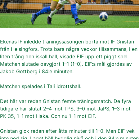
Ekenäs IF inledde träningssäsongen borta mot IF Gnistan
från Helsingfors. Trots bara några veckor tillsammans, i en
liten trång och iskall hall, visade EIF upp ett piggt spel.
Matchen slutade oavgjort 1–1 (1–0). EIF:s mål gjordes av
Jakob Gottberg i 84:e minuten.
Matchen spelades i Tali idrottshall.
Det här var redan Gnistan femte träningsmatch. De fyra
tidigare har slutat 2–4 mot TPS, 3–0 mot JäPS, 1–3 mot
PK-35, 1–1 mot Haka. Och nu 1–1 mot EIF.
Gnistan gick redan efter åtta minuter till 1–0. Men EIF vek
inte ned sig. Laget höll hygglig nivå och i den 84:e minuten