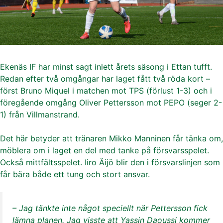
Ekenäs IF har minst sagt inlett årets säsong i Ettan tufft.
Redan efter två omgångar har laget fått två röda kort –
först Bruno Miquel i matchen mot TPS (förlust 1-3) och i
föregående omgång Oliver Pettersson mot PEPO (seger 2-
1) från Villmanstrand.
Det här betyder att tränaren Mikko Manninen får tänka om,
möblera om i laget en del med tanke på försvarsspelet.
Också mittfältsspelet. Iiro Äijö blir den i försvarslinjen som
får bära både ett tung och stort ansvar.
– Jag tänkte inte något speciellt när Pettersson fick
lämna planen. Jag visste att Yassin Daoussi kommer