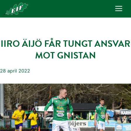
Hoppa
Me
till
innehåll
IIRO ÄIJÖ FÅR TUNGT ANSVAR
MOT GNISTAN
28 april 2022