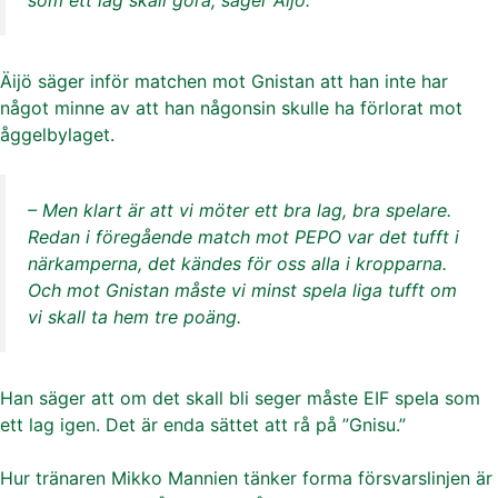
som ett lag skall göra, säger Äijö.
Äijö säger inför matchen mot Gnistan att han inte har
något minne av att han någonsin skulle ha förlorat mot
åggelbylaget.
– Men klart är att vi möter ett bra lag, bra spelare.
Redan i föregående match mot PEPO var det tufft i
närkamperna, det kändes för oss alla i kropparna.
Och mot Gnistan måste vi minst spela liga tufft om
vi skall ta hem tre poäng.
Han säger att om det skall bli seger måste EIF spela som
ett lag igen. Det är enda sättet att rå på ”Gnisu.”
Hur tränaren Mikko Mannien tänker forma försvarslinjen är