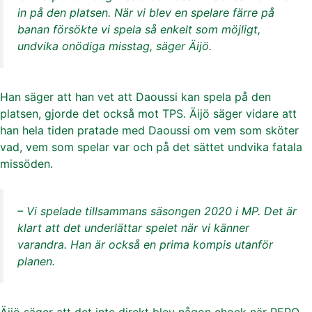
in på den platsen. När vi blev en spelare färre på
banan försökte vi spela så enkelt som möjligt,
undvika onödiga misstag, säger Äijö.
Han säger att han vet att Daoussi kan spela på den
platsen, gjorde det också mot TPS. Äijö säger vidare att
han hela tiden pratade med Daoussi om vem som sköter
vad, vem som spelar var och på det sättet undvika fatala
missöden.
– Vi spelade tillsammans säsongen 2020 i MP. Det är
klart att det underlättar spelet när vi känner
varandra. Han är också en prima kompis utanför
planen.
Äijö säger att det inte direkt blev någon chock när PEPO