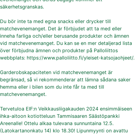
säkerhetsgranskas.
Du bör inte ta med egna snacks eller drycker till
matchevenemanget. Det är förbjudet att ta med eller
inneha farliga och/eller berusande produkter och ämnen
vid matchevenemanget. Du kan se en mer detaljerad lista
över förbjudna ämnen och produkter på Palloliittos
webbplats: https://www.palloliitto.fi/yleiset-katsojaohjeet/.
Garderobskapaciteten vid matchevenemanget är
begränsad, så vi rekommenderar att lämna sådana saker
hemma eller i bilen som du inte får ta med till
matchevenemanget.
Tervetuloa EIF:n Veikkausliigakauden 2024 ensimmäiseen
ihka-aitoon kotiotteluun Tammisaaren Säästöpankki
Areenalle! Ottelu alkaa tulevana sunnuntaina 12.5.
(Latokartanonkatu 14) klo 18.30! Lipunmyynti on avattu