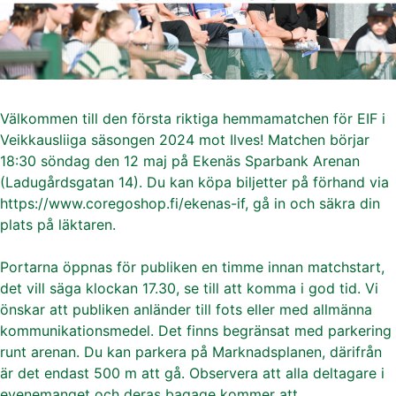
Välkommen till den första riktiga hemmamatchen för EIF i
Veikkausliiga säsongen 2024 mot Ilves! Matchen börjar
18:30 söndag den 12 maj på Ekenäs Sparbank Arenan
(Ladugårdsgatan 14). Du kan köpa biljetter på förhand via
https://www.coregoshop.fi/ekenas-if, gå in och säkra din
plats på läktaren.
Portarna öppnas för publiken en timme innan matchstart,
det vill säga klockan 17.30, se till att komma i god tid. Vi
önskar att publiken anländer till fots eller med allmänna
kommunikationsmedel. Det finns begränsat med parkering
runt arenan. Du kan parkera på Marknadsplanen, därifrån
är det endast 500 m att gå. Observera att alla deltagare i
evenemanget och deras bagage kommer att