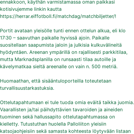
ennakkoon, käythän varmistamassa oman paikkasi
kotisivujemme linkin kautta
https://herrar.eiffotboll.fi/matchdag/matchbiljetter/!
Portit avataan yleisölle tunti ennen ottelun alkua, eli klo
17:30 – saavuthan paikalle hyvissä ajoin. Paikalle
suositellaan saapumista jaloin ja julkisia kulkuvälineitä
hyödyntäen. Areenan ympärillä on rajallisesti parkkitilaa,
mutta Marknadsplanilla on runsaasti tilaa autoille ja
kävelymatkaa sieltä areenalle on vain n. 500 metriä.
Huomaathan, että sisääntuloporteilla toteutetaan
turvallisuustarkastuksia.
Ottelutapahtumaan ei tule tuoda omia eväitä taikka juomia.
Vaarallisten ja/tai päihdyttävien tavaroiden ja aineiden
tuominen sekä hallussapito ottelutapahtumassa on
kielletty. Tutustuthan huolella Palloliiton yleisiin
katsojaohjeisiin sekä samasta kohteesta löytyvään listaan