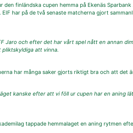
ll ur den finländska cupen hemma på Ekenäs Sparbank
 ut. EIF har på de två senaste matcherna gjort sammanl
ot FF Jaro och efter det har vårt spel nått en annan 
pliktskyldiga att vinna.
rna har många saker gjorts riktigt bra och att det är
 läget kanske efter att vi föll ur cupen har en aning l
demilag tappade hemmalaget en aning rytmen efter