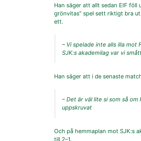
Han säger att allt sedan EIF fö
grönvitas” spel sett riktigt bra
ett.
– Vi spelade inte alls illa m
SJK:s akademilag var vi smått 
Han säger att i de senaste matche
– Det är väl lite si som så om
uppskruvat
Och på hemmaplan mot SJK:s aka
till 2–1.