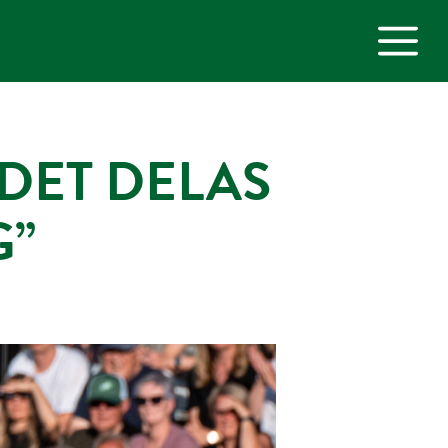
M
”DET DELAS
G”