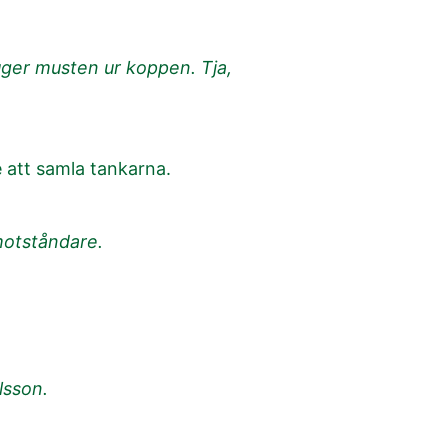
uger musten ur koppen. Tja,
e att samla tankarna.
 motståndare.
lsson.