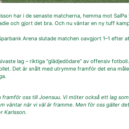
arlsson har i de senaste matcherna, hemma mot SalPa
radie och gjort det bra. Och nu väntar en ny tuff kam
parbank Arena slutade matchen oavgjort 1–1 efter att
ivaste lag – riktiga ”glädjedödare” av offensiv fotboll
ollet. Det är snålt med utrymme framför det ena måle
iga.
 framför oss till Joensuu. Vi möter också ett lag som s
m väntar när vi väl är framme. Men för oss gäller 
r Karlsson.