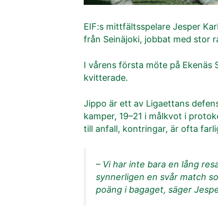
EIF:s mittfältsspelare Jesper K
från Seinäjoki, jobbat med stor 
I vårens första möte på Ekenäs S
kvitterade.
Jippo är ett av Ligaettans defens
kamper, 19–21 i målkvot i protok
till anfall, kontringar, är ofta farl
– Vi har inte bara en lång resa
synnerligen en svår match so
poäng i bagaget, säger Jespe