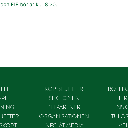
ch EIF börjar kl. 18.30.
LLT
KÖP BILJETTER
BOLLF
ARE
SEKTIONEN
HER
NING
BLI PARTNER
FINS
JETTER
ORGANISATIONEN
TULO
SKORT
INFO ÅT MEDIA
VE