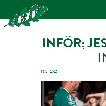
Hoppa
till
innehåll
INFÖR; JE
I
15 juli 2025