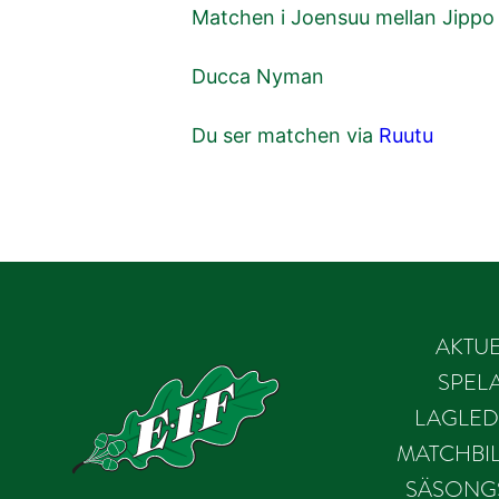
Matchen i Joensuu mellan Jippo o
Ducca Nyman
Du ser matchen via
Ruutu
AKTUE
SPEL
LAGLED
MATCHBIL
SÄSONG