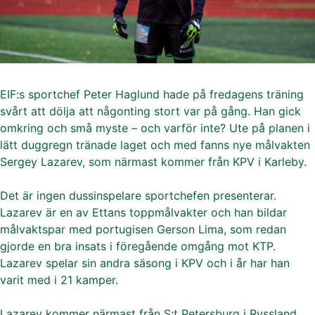
EIF:s sportchef Peter Haglund hade på fredagens träning
svårt att dölja att någonting stort var på gång. Han gick
omkring och små myste – och varför inte? Ute på planen i
lätt duggregn tränade laget och med fanns nye målvakten
Sergey Lazarev, som närmast kommer från KPV i Karleby.
Det är ingen dussinspelare sportchefen presenterar.
Lazarev är en av Ettans toppmålvakter och han bildar
målvaktspar med portugisen Gerson Lima, som redan
gjorde en bra insats i föregående omgång mot KTP.
Lazarev spelar sin andra säsong i KPV och i år har han
varit med i 21 kamper.
Lazarev kommer närmast från S:t Petersburg i Ryssland