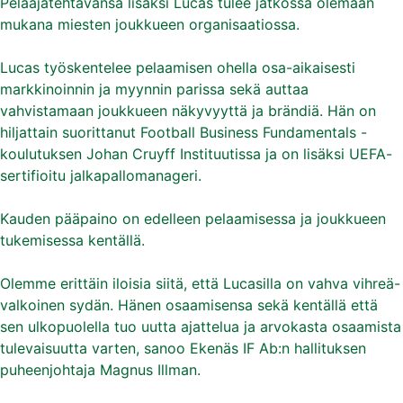
Pelaajatehtävänsä lisäksi Lucas tulee jatkossa olemaan
mukana miesten joukkueen organisaatiossa.
Lucas työskentelee pelaamisen ohella osa-aikaisesti
markkinoinnin ja myynnin parissa sekä auttaa
vahvistamaan joukkueen näkyvyyttä ja brändiä. Hän on
hiljattain suorittanut Football Business Fundamentals -
koulutuksen Johan Cruyff Instituutissa ja on lisäksi UEFA-
sertifioitu jalkapallomanageri.
Kauden pääpaino on edelleen pelaamisessa ja joukkueen
tukemisessa kentällä.
Olemme erittäin iloisia siitä, että Lucasilla on vahva vihreä-
valkoinen sydän. Hänen osaamisensa sekä kentällä että
sen ulkopuolella tuo uutta ajattelua ja arvokasta osaamista
tulevaisuutta varten, sanoo Ekenäs IF Ab:n hallituksen
puheenjohtaja Magnus Illman.