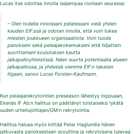
Lucas itse odottaa innolla laajempaa rooliaan seurassa:
– Olen todella innoissani pelatessani vielä yhden
kauden EIF:ssä ja odotan innolla, että voin tukea
miesten joukkueen organisaatiota. Voin tuoda
panokseni sekä pelaajakokemukseni että hiljattain
suorittamani koulutuksen kautta
jalkapalloyhteisössä. Näen suurta potentiaalia alueen
jalkapallossa, ja yhdessä viemme EIF:n takaisin
liigaan, sanoo Lucas Forsten-Kaufmann.
Kun pelaajarekrytointien preseason lähestyy loppuaan,
Ekenäs IF Ab:n hallitus on päättänyt toistaiseksi lykätä
uuden urheilujohtajan/GM:n rekrytointia.
Hallitus haluaa myös kiittää Peter Haglundia hänen
jatkuvasta panoksestaan scouttina ja rekrytoijana tulevaa