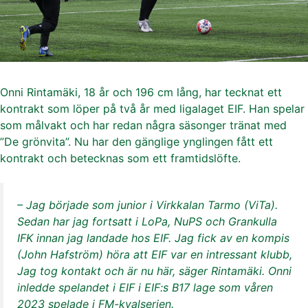
Onni Rintamäki, 18 år och 196 cm lång, har tecknat ett
kontrakt som löper på två år med ligalaget EIF. Han spelar
som målvakt och har redan några säsonger tränat med
”De grönvita”. Nu har den gänglige ynglingen fått ett
kontrakt och betecknas som ett framtidslöfte.
– Jag började som junior i Virkkalan Tarmo (ViTa).
Sedan har jag fortsatt i LoPa, NuPS och Grankulla
IFK innan jag landade hos EIF. Jag fick av en kompis
(John Hafström) höra att EIF var en intressant klubb,
Jag tog kontakt och är nu här, säger Rintamäki. Onni
inledde spelandet i EIF i EIF:s B17 lage som våren
2023 spelade i FM-kvalserien.