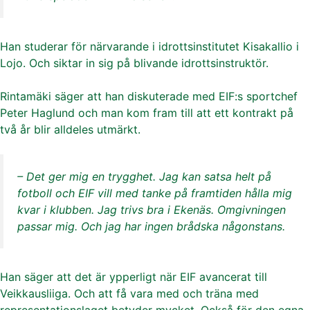
Han studerar för närvarande i idrottsinstitutet Kisakallio i
Lojo. Och siktar in sig på blivande idrottsinstruktör.
Rintamäki säger att han diskuterade med EIF:s sportchef
Peter Haglund och man kom fram till att ett kontrakt på
två år blir alldeles utmärkt.
– Det ger mig en trygghet. Jag kan satsa helt på
fotboll och EIF vill med tanke på framtiden hålla mig
kvar i klubben. Jag trivs bra i Ekenäs. Omgivningen
passar mig. Och jag har ingen brådska någonstans.
Han säger att det är ypperligt när EIF avancerat till
Veikkausliiga. Och att få vara med och träna med
representationslaget betyder mycket. Också för den egna