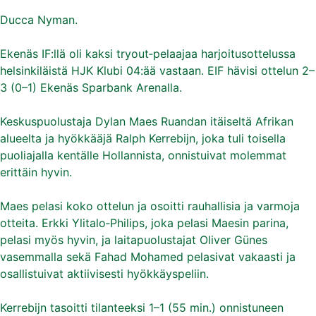
Ducca Nyman.
Ekenäs IF:llä oli kaksi tryout‑pelaajaa harjoitusottelussa
helsinkiläistä HJK Klubi 04:ää vastaan. EIF hävisi ottelun 2–
3 (0–1) Ekenäs Sparbank Arenalla.
Keskuspuolustaja Dylan Maes Ruandan itäiseltä Afrikan
alueelta ja hyökkääjä Ralph Kerrebijn, joka tuli toisella
puoliajalla kentälle Hollannista, onnistuivat molemmat
erittäin hyvin.
Maes pelasi koko ottelun ja osoitti rauhallisia ja varmoja
otteita. Erkki Ylitalo‑Philips, joka pelasi Maesin parina,
pelasi myös hyvin, ja laitapuolustajat Oliver Günes
vasemmalla sekä Fahad Mohamed pelasivat vakaasti ja
osallistuivat aktiivisesti hyökkäyspeliin.
Kerrebijn tasoitti tilanteeksi 1–1 (55 min.) onnistuneen