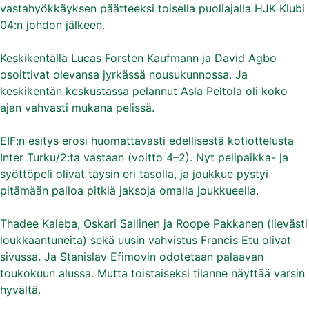
vastahyökkäyksen päätteeksi toisella puoliajalla HJK Klubi
04:n johdon jälkeen.
Keskikentällä Lucas Forsten Kaufmann ja David Agbo
osoittivat olevansa jyrkässä nousukunnossa. Ja
keskikentän keskustassa pelannut Asla Peltola oli koko
ajan vahvasti mukana pelissä.
EIF:n esitys erosi huomattavasti edellisestä kotiottelusta
Inter Turku/2:ta vastaan (voitto 4–2). Nyt pelipaikka- ja
syöttöpeli olivat täysin eri tasolla, ja joukkue pystyi
pitämään palloa pitkiä jaksoja omalla joukkueella.
Thadee Kaleba, Oskari Sallinen ja Roope Pakkanen (lievästi
loukkaantuneita) sekä uusin vahvistus Francis Etu olivat
sivussa. Ja Stanislav Efimovin odotetaan palaavan
toukokuun alussa. Mutta toistaiseksi tilanne näyttää varsin
hyvältä.