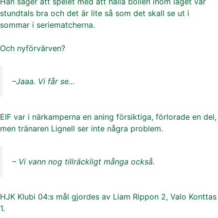
Han säger att spelet med att hålla bollen inom laget var
stundtals bra och det är lite så som det skall se ut i
sommar i seriematcherna.
Och nyförvärven?
–Jaaa. Vi får se…
EIF var i närkamperna en aning försiktiga, förlorade en del,
men tränaren Lignell ser inte några problem.
– Vi vann nog tillräckligt många också.
HJK Klubi 04:s mål gjordes av Liam Rippon 2, Valo Konttas
1.