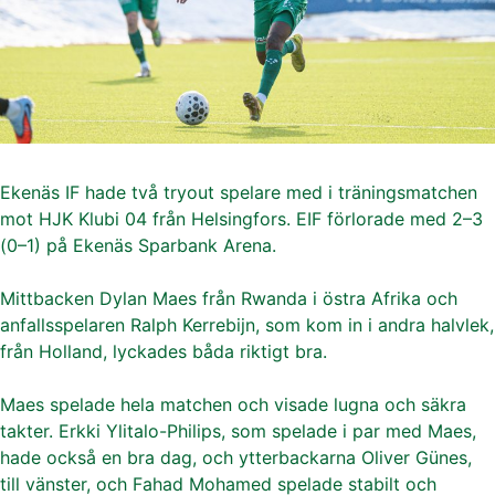
Ekenäs IF hade två tryout spelare med i träningsmatchen
mot HJK Klubi 04 från Helsingfors. EIF förlorade med 2–3
(0–1) på Ekenäs Sparbank Arena.
Mittbacken Dylan Maes från Rwanda i östra Afrika och
anfallsspelaren Ralph Kerrebijn, som kom in i andra halvlek,
från Holland, lyckades båda riktigt bra.
Maes spelade hela matchen och visade lugna och säkra
takter. Erkki Ylitalo-Philips, som spelade i par med Maes,
hade också en bra dag, och ytterbackarna Oliver Günes,
till vänster, och Fahad Mohamed spelade stabilt och