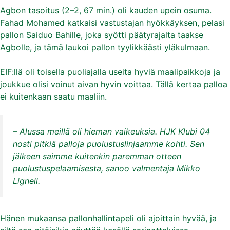
Agbon tasoitus (2–2, 67 min.) oli kauden upein osuma.
Fahad Mohamed katkaisi vastustajan hyökkäyksen, pelasi
pallon Saiduo Bahille, joka syötti päätyrajalta taakse
Agbolle, ja tämä laukoi pallon tyylikkäästi yläkulmaan.
EIF:llä oli toisella puoliajalla useita hyviä maalipaikkoja ja
joukkue olisi voinut aivan hyvin voittaa. Tällä kertaa palloa
ei kuitenkaan saatu maaliin.
– Alussa meillä oli hieman vaikeuksia. HJK Klubi 04
nosti pitkiä palloja puolustuslinjaamme kohti. Sen
jälkeen saimme kuitenkin paremman otteen
puolustuspelaamisesta, sanoo valmentaja Mikko
Lignell.
Hänen mukaansa pallonhallintapeli oli ajoittain hyvää, ja