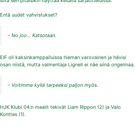
siltä sen pitäisikin näyttää kesällä sarjaotteluissa.
Entä uudet vahvistukset?
– No joo… Katsotaan.
EIF oli kaksinkamppailuissa hieman varovainen ja hävisi
osan niistä, mutta valmentaja Lignell ei näe siinä ongelmaa.
– Voitimme kyllä tarpeeksi paljon myös.
HJK Klubi 04:n maalit tekivät Liam Rippon (2) ja Valo
Konttas (1).