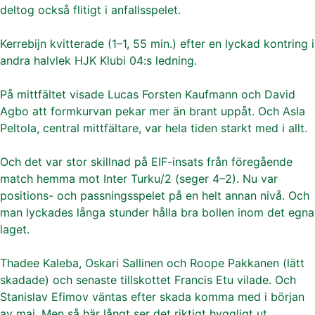
deltog också flitigt i anfallsspelet.
Kerrebijn kvitterade (1–1, 55 min.) efter en lyckad kontring i
andra halvlek HJK Klubi 04:s ledning.
På mittfältet visade Lucas Forsten Kaufmann och David
Agbo att formkurvan pekar mer än brant uppåt. Och Asla
Peltola, central mittfältare, var hela tiden starkt med i allt.
Och det var stor skillnad på EIF-insats från föregående
match hemma mot Inter Turku/2 (seger 4–2). Nu var
positions- och passningsspelet på en helt annan nivå. Och
man lyckades långa stunder hålla bra bollen inom det egna
laget.
Thadee Kaleba, Oskari Sallinen och Roope Pakkanen (lätt
skadade) och senaste tillskottet Francis Etu vilade. Och
Stanislav Efimov väntas efter skada komma med i början
av maj. Men så här långt ser det riktigt hyggligt ut.