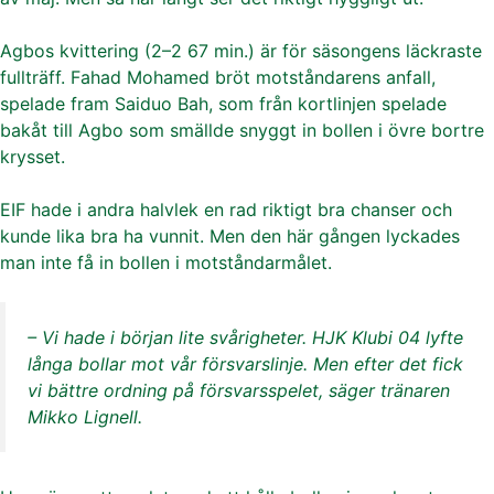
Agbos kvittering (2–2 67 min.) är för säsongens läckraste
fullträff. Fahad Mohamed bröt motståndarens anfall,
spelade fram Saiduo Bah, som från kortlinjen spelade
bakåt till Agbo som smällde snyggt in bollen i övre bortre
krysset.
EIF hade i andra halvlek en rad riktigt bra chanser och
kunde lika bra ha vunnit. Men den här gången lyckades
man inte få in bollen i motståndarmålet.
– Vi hade i början lite svårigheter. HJK Klubi 04 lyfte
långa bollar mot vår försvarslinje. Men efter det fick
vi bättre ordning på försvarsspelet, säger tränaren
Mikko Lignell.