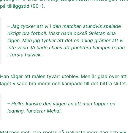
på tilläggstid (90+).
– Jag tycker att vi i den matchen stundvis spelade
riktigt bra fotboll. Visst hade också Gnistan sina
lägen. Men jag tycker att det en aning grämer att vi
inte vann. Vi hade chans att punktera kampen redan
i första halvlek.
Han säger att målen tyvärr uteblev. Men är glad över att
laget visade bra moral och kämpade till det bittra slutet.
– Hellre kanske den vägen än att man tappar en
ledning, funderar Mehdi.
Matchen mot Jaro spelas på självaste mors dag och EIF