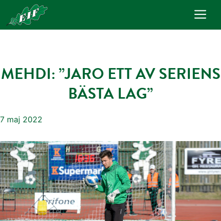
Hoppa
Me
till
innehåll
MEHDI: ”JARO ETT AV SERIENS
BÄSTA LAG”
7 maj 2022