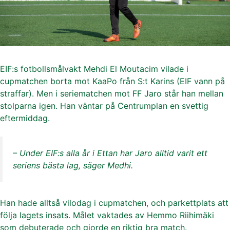
EIF:s fotbollsmålvakt Mehdi El Moutacim vilade i
cupmatchen borta mot KaaPo från S:t Karins (EIF vann på
straffar). Men i seriematchen mot FF Jaro står han mellan
stolparna igen. Han väntar på Centrumplan en svettig
eftermiddag.
– Under EIF:s alla år i Ettan har Jaro alltid varit ett
seriens bästa lag, säger Medhi.
Han hade alltså vilodag i cupmatchen, och parkettplats att
följa lagets insats. Målet vaktades av Hemmo Riihimäki
som debuterade och gjorde en riktig bra match.