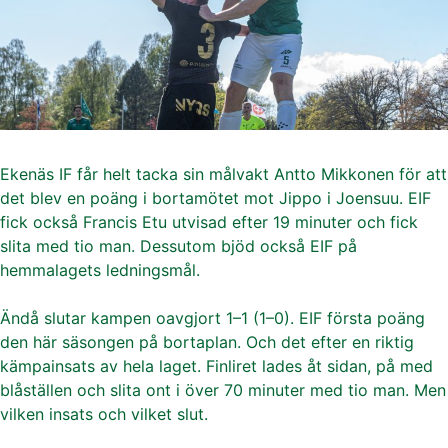
Ekenäs IF får helt tacka sin målvakt Antto Mikkonen för att
det blev en poäng i bortamötet mot Jippo i Joensuu. EIF
fick också Francis Etu utvisad efter 19 minuter och fick
slita med tio man. Dessutom bjöd också EIF på
hemmalagets ledningsmål.
Ändå slutar kampen oavgjort 1–1 (1–0). EIF första poäng
den här säsongen på bortaplan. Och det efter en riktig
kämpainsats av hela laget. Finliret lades åt sidan, på med
blåställen och slita ont i över 70 minuter med tio man. Men
vilken insats och vilket slut.