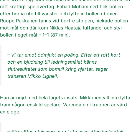
rätt kraftigt spelövertag. Fahad Mohammed fick bollen
efter hörna ute till vänster och lyfte in bollen i boxen.
Roope Pakkanen fanns vid bortre stolpen, nickade bollen
mot mål och där kom Niklas Haataja luffande, och styr
bollen i eget mål – 1–1 (87 min).
– Vi tar emot ödmjukt en poäng. Efter ett rött kort
och en bjudning till ledningsmålet känns
slutresultatet som bomull kring hjärtat, säger
tränaren Mikko Lignell.
Han är nöjd med hela lagets insats. Mikkonen vill inte lyfta
fram någon enskild spelare. Varenda en i truppen är värd
en eloge.
– Efter Etus utvisning var vi lite vilse. Men lyckligtvis