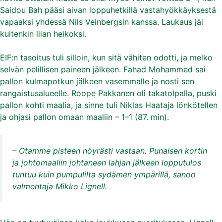
Saidou Bah pääsi aivan loppuhetkillä vastahyökkäyksestä
vapaaksi yhdessä Nils Veinbergsin kanssa. Laukaus jäi
kuitenkin liian heikoksi.
EIF:n tasoitus tuli silloin, kun sitä vähiten odotti, ja melko
selvän pelillisen paineen jälkeen. Fahad Mohammed sai
pallon kulmapotkun jälkeen vasemmalle ja nosti sen
rangaistusalueelle. Roope Pakkanen oli takatolpalla, puski
pallon kohti maalia, ja sinne tuli Niklas Haataja lönkötellen
ja ohjasi pallon omaan maaliin – 1–1 (87. min).
– Otamme pisteen nöyrästi vastaan. Punaisen kortin
ja johtomaaliin johtaneen lahjan jälkeen lopputulos
tuntuu kuin pumpulilta sydämen ympärillä, sanoo
valmentaja Mikko Lignell.