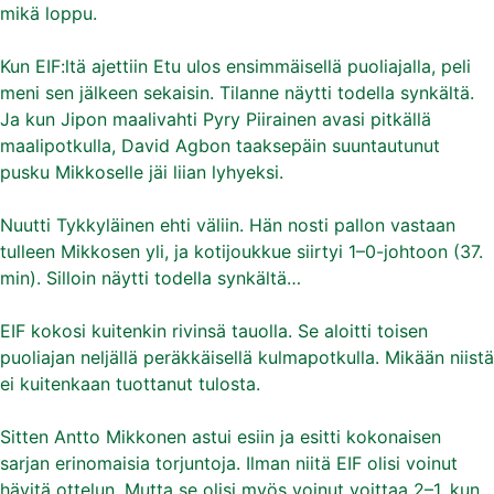
mikä loppu.
Kun EIF:ltä ajettiin Etu ulos ensimmäisellä puoliajalla, peli
meni sen jälkeen sekaisin. Tilanne näytti todella synkältä.
Ja kun Jipon maalivahti Pyry Piirainen avasi pitkällä
maalipotkulla, David Agbon taaksepäin suuntautunut
pusku Mikkoselle jäi liian lyhyeksi.
Nuutti Tykkyläinen ehti väliin. Hän nosti pallon vastaan
tulleen Mikkosen yli, ja kotijoukkue siirtyi 1–0-johtoon (37.
min). Silloin näytti todella synkältä…
EIF kokosi kuitenkin rivinsä tauolla. Se aloitti toisen
puoliajan neljällä peräkkäisellä kulmapotkulla. Mikään niistä
ei kuitenkaan tuottanut tulosta.
Sitten Antto Mikkonen astui esiin ja esitti kokonaisen
sarjan erinomaisia torjuntoja. Ilman niitä EIF olisi voinut
hävitä ottelun. Mutta se olisi myös voinut voittaa 2–1, kun