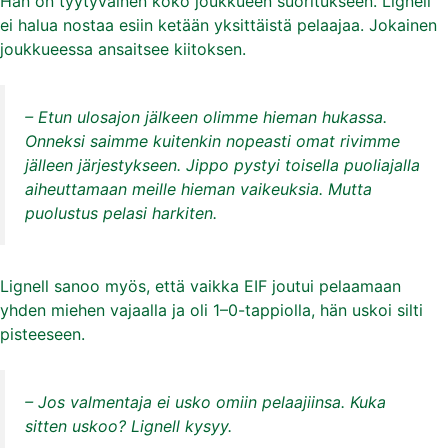
Hän on tyytyväinen koko joukkueen suoritukseen. Lignell
ei halua nostaa esiin ketään yksittäistä pelaajaa. Jokainen
joukkueessa ansaitsee kiitoksen.
– Etun ulosajon jälkeen olimme hieman hukassa.
Onneksi saimme kuitenkin nopeasti omat rivimme
jälleen järjestykseen. Jippo pystyi toisella puoliajalla
aiheuttamaan meille hieman vaikeuksia. Mutta
puolustus pelasi harkiten.
Lignell sanoo myös, että vaikka EIF joutui pelaamaan
yhden miehen vajaalla ja oli 1–0-tappiolla, hän uskoi silti
pisteeseen.
– Jos valmentaja ei usko omiin pelaajiinsa. Kuka
sitten uskoo? Lignell kysyy.