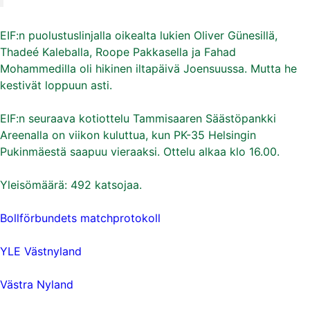
EIF:n puolustuslinjalla oikealta lukien Oliver Günesillä,
Thadeé Kaleballa, Roope Pakkasella ja Fahad
Mohammedilla oli hikinen iltapäivä Joensuussa. Mutta he
kestivät loppuun asti.
EIF:n seuraava kotiottelu Tammisaaren Säästöpankki
Areenalla on viikon kuluttua, kun PK-35 Helsingin
Pukinmäestä saapuu vieraaksi. Ottelu alkaa klo 16.00.
Yleisömäärä: 492 katsojaa.
Bollförbundets matchprotokoll
YLE Västnyland
Västra Nyland