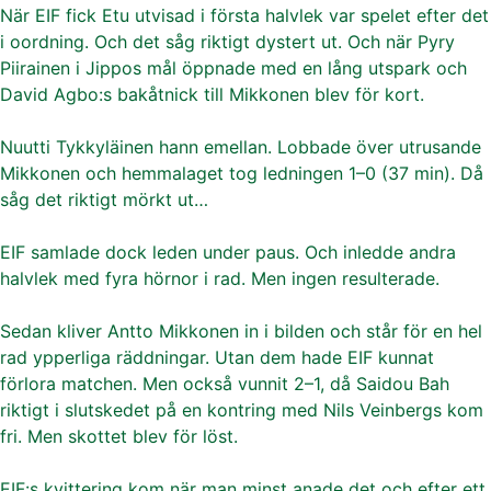
När EIF fick Etu utvisad i första halvlek var spelet efter det
i oordning. Och det såg riktigt dystert ut. Och när Pyry
Piirainen i Jippos mål öppnade med en lång utspark och
David Agbo:s bakåtnick till Mikkonen blev för kort.
Nuutti Tykkyläinen hann emellan. Lobbade över utrusande
Mikkonen och hemmalaget tog ledningen 1–0 (37 min). Då
såg det riktigt mörkt ut…
EIF samlade dock leden under paus. Och inledde andra
halvlek med fyra hörnor i rad. Men ingen resulterade.
Sedan kliver Antto Mikkonen in i bilden och står för en hel
rad ypperliga räddningar. Utan dem hade EIF kunnat
förlora matchen. Men också vunnit 2–1, då Saidou Bah
riktigt i slutskedet på en kontring med Nils Veinbergs kom
fri. Men skottet blev för löst.
EIF:s kvittering kom när man minst anade det och efter ett