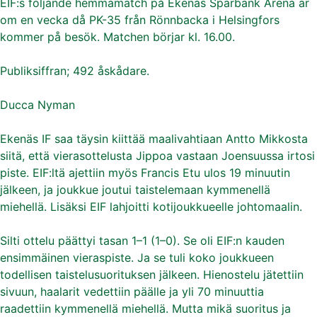
EIF:s följande hemmamatch på Ekenäs Sparbank Arena är
om en vecka då PK-35 från Rönnbacka i Helsingfors
kommer på besök. Matchen börjar kl. 16.00.
Publiksiffran; 492 åskådare.
Ducca Nyman
Ekenäs IF saa täysin kiittää maalivahtiaan Antto Mikkosta
siitä, että vierasottelusta Jippoa vastaan Joensuussa irtosi
piste. EIF:ltä ajettiin myös Francis Etu ulos 19 minuutin
jälkeen, ja joukkue joutui taistelemaan kymmenellä
miehellä. Lisäksi EIF lahjoitti kotijoukkueelle johtomaalin.
Silti ottelu päättyi tasan 1–1 (1–0). Se oli EIF:n kauden
ensimmäinen vieraspiste. Ja se tuli koko joukkueen
todellisen taistelusuorituksen jälkeen. Hienostelu jätettiin
sivuun, haalarit vedettiin päälle ja yli 70 minuuttia
raadettiin kymmenellä miehellä. Mutta mikä suoritus ja