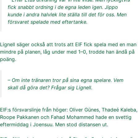
fick snabbt ordning i de egna leden igen. Jippo
kunde i andra halvlek lite ställa till det för oss. Men
försvaret spelade med eftertanke.
Lignell säger också att trots att EIF fick spela med en man
mindre på planen, låg under med 1–0, trodde han ändå på
poäng.
– Om inte tränaren tror på sina egna spelare. Vem
skall då göra det? Frågar sig Lignell.
EIF:s försvarslinje från höger: Oliver Günes, Thadeé Kaleba,
Roope Pakkanen och Fahad Mohammed hade en svettig
eftermiddag i Joensuu. Men stod distansen ut.