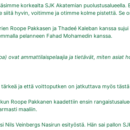
säsimme korkealta SJK Akatemian puolustusalueella. E
e siitä hyvin, voitimme ja otimme kolme pistettä. Se 
rien Roope Pakkasen ja Thadeé Kaleban kanssa sujui 
asemmalla pelanneen Fahad Mohamedin kanssa.
ovat ammattilaispelaajia ja tietävät, miten asiat ho
a tärkeä ja että voittoputken on jatkuttava myös täst
, kun Roope Pakkanen kaadettiin ensin rangaistusalueell
armasti maaliin.
i Nils Veinbergs Nasirun esityöstä. Hän sai pallon S