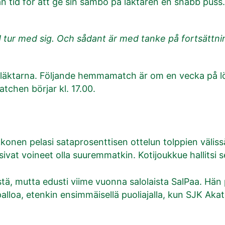
an tid för att ge sin sambo på läktaren en snabb puss.
d tur med sig. Och sådant är med tanke på fortsättnin
på läktarna. Följande hemmamatch är om en vecka på
tchen börjar kl. 17.00.
konen pelasi sataprosenttisen ottelun tolppien väliss
isivat voineet olla suuremmatkin. Kotijoukkue hallitsi s
ä, mutta edusti viime vuonna salolaista SalPaa. Hän p
palloa, etenkin ensimmäisellä puoliajalla, kun SJK A