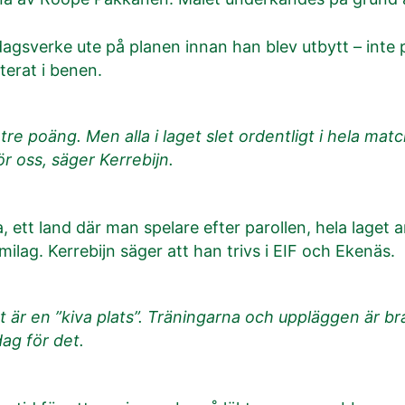
dagsverke ute på planen innan han blev utbytt – inte p
erat i benen.
g tre poäng. Men alla i laget slet ordentligt i hela ma
r oss, säger Kerrebijn.
t land där man spelare efter parollen, hela laget anfa
lag. Kerrebijn säger att han trivs i EIF och Ekenäs.
t är en ”kiva plats”. Träningarna och uppläggen är bra
ag för det.