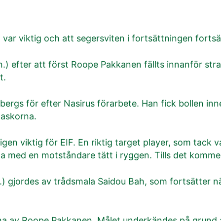
ar viktig och att segersviten i fortsättningen fortsä
in.) efter att först Roope Pakkanen fällts innanför st
t.
bergs för efter Nasirus förarbete. Han fick bollen i
maskorna.
igen viktig för EIF. En riktig target player, som tack v
ta med en motståndare tätt i ryggen. Tills det kommer
min.) gjordes av trådsmala Saidou Bah, som fortsätter 
.
rna av Roope Pakkanen. Målet underkändes på grund a