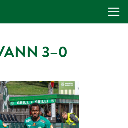
M
VANN 3–0