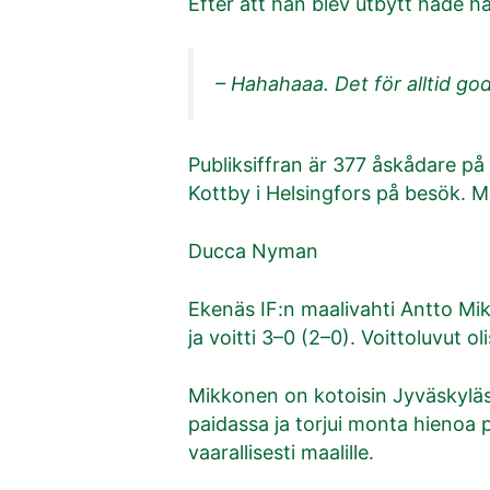
Efter att han blev utbytt hade h
– Hahahaaa. Det för alltid go
Publiksiffran är 377 åskådare 
Kottby i Helsingfors på besök. Ma
Ducca Nyman
Ekenäs IF:n maalivahti Antto Mik
ja voitti 3–0 (2–0). Voittoluvut ol
Mikkonen on kotoisin Jyväskyläst
paidassa ja torjui monta hienoa 
vaarallisesti maalille.