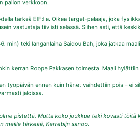
an pallon verkkoon.
lla tärkeä EIF:lle. Oikea target-pelaaja, joka fysiik
ein vastustaja tiiviisti selässä. Siihen asti, että keski
 min) teki langanlaiha Saidou Bah, joka jatkaa maalin
nkin kerran Roope Pakkasen toimesta. Maali hylättiin 
en työpäivän ennen kuin hänet vaihdettiin pois – ei sik
armasti jaloissa.
kolme pistettä. Mutta koko joukkue teki kovasti töitä
n meille tärkeää, Kerrebijn sanoo.