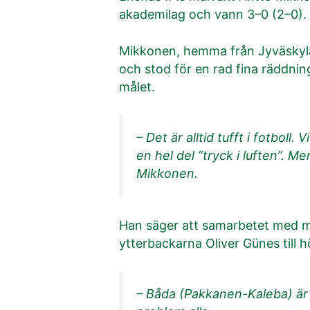
akademilag och vann 3–0 (2–0). 
Mikkonen, hemma från Jyväskylä,
och stod för en rad fina räddnin
målet.
– Det är alltid tufft i fotbo
en hel del ”tryck i luften”. M
Mikkonen.
Han säger att samarbetet med m
ytterbackarna Oliver Günes till 
– Båda (Pakkanen-Kaleba) är p