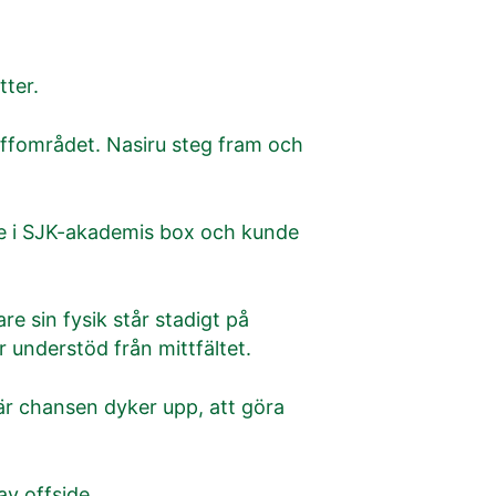
tter.
raffområdet. Nasiru steg fram och
nne i SJK-akademis box och kunde
are sin fysik står stadigt på
 understöd från mittfältet.
när chansen dyker upp, att göra
v offside.