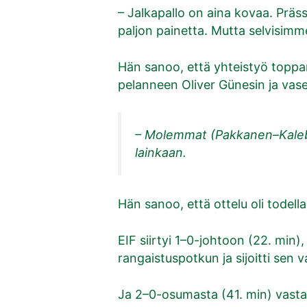
– Jalkapallo on aina kovaa. Präs
paljon painetta. Mutta selvisimm
Hän sanoo, että yhteistyö toppa
pelanneen Oliver Günesin ja v
– Molemmat (Pakkanen–Kaleba) 
lainkaan.
Hän sanoo, että ottelu oli todell
EIF siirtyi 1–0-johtoon (22. min)
rangaistuspotkun ja sijoitti sen v
Ja 2–0-osumasta (41. min) vastas