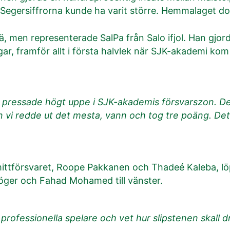
Segersiffrorna kunde ha varit större. Hemmalaget do
 men representerade SalPa från Salo ifjol. Han gjord
gar, framför allt i första halvlek när SJK-akademi k
ll. Vi pressade högt uppe i SJK-akademis försvarszon.
en vi redde ut det mesta, vann och tog tre poäng. Det
ittförsvaret, Roope Pakkanen och Thadeé Kaleba, lö
höger och Fahad Mohamed till vänster.
rofessionella spelare och vet hur slipstenen skall dr