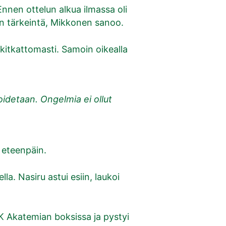
nnen ottelun alkua ilmassa oli
on tärkeintä, Mikkonen sanoo.
kitkattomasti. Samoin oikealla
idetaan. Ongelmia ei ollut
ä eteenpäin.
a. Nasiru astui esiin, laukoi
JK Akatemian boksissa ja pystyi