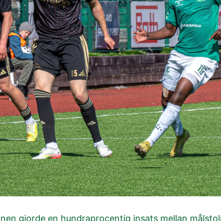
nen gjorde en hundraprocentig insats mellan målstol