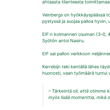
ahtaasta tilanteesta toimittama
Veinbergs on hyökkäyspäässä tode
pystyssä ja suojaa palloa hyvin, us
EIF:n kolmannen osuman (3–0, 46.
Syötön antoi Nasiru.
EIF sai pallon verkkoon neljänne
Kerrebijn teki kentällä lähes täyd
huonosti, vaan työmäärä tuntui v
– Tärkeintä oli, että otimme 
myös lisää momenttia, mikä o