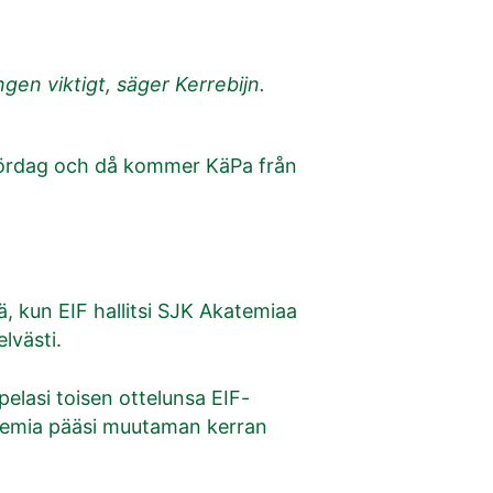
gen viktigt, säger Kerrebijn.
 lördag och då kommer KäPa från
ä, kun EIF hallitsi SJK Akatemiaa
elvästi.
elasi toisen ottelunsa EIF-
katemia pääsi muutaman kerran