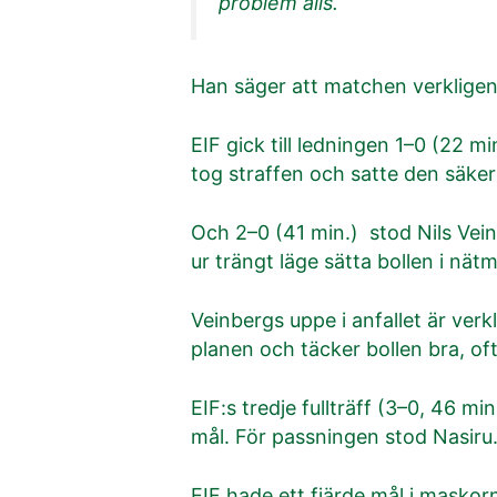
problem alls.
Han säger att matchen verkligen v
EIF gick till ledningen 1–0 (22 m
tog straffen och satte den säker
Och 2–0 (41 min.) stod Nils Vein
ur trängt läge sätta bollen i nät
Veinbergs uppe i anfallet är verkl
planen och täcker bollen bra, of
EIF:s tredje fullträff (3–0, 46 
mål. För passningen stod Nasiru
EIF hade ett fjärde mål i masko