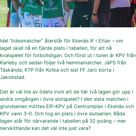
Idel ”ödesmatcher” återstår för Ekenäs IF i Ettan – om
laget skall nå en fjärde plats i tabellen, för att nå
kvalspelet för fotbollsligan. Och först ut i turen är KPV från
Karleby och sedan följer två hemmamatcher. JäPS från
Täskända, KTP från Kotka och sist FF Jaro borta i
Jakobstad.
Det är väl lite av ödets ironi att de här två lagen gör upp i
andra omgången i övre slutspelet? I den sista matchen i
grundserien möttes EIF–KPV på Centrumplan i Ekenäs och
KPV vann 3–0. Och tog en plats i övre slutserien. Båda
lagen står för närvarande i tabellen på 32 poäng – mer
nervkittlande kan det väl inte just vara?