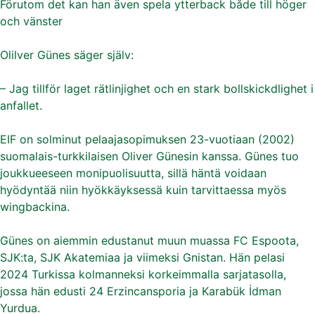
Förutom det kan han även spela ytterback både till höger
och vänster
Olilver Günes säger själv:
– Jag tillför laget rätlinjighet och en stark bollskickdlighet i
anfallet.
EIF on solminut pelaajasopimuksen 23-vuotiaan (2002)
suomalais-turkkilaisen Oliver Günesin kanssa. Günes tuo
joukkueeseen monipuolisuutta, sillä häntä voidaan
hyödyntää niin hyökkäyksessä kuin tarvittaessa myös
wingbackina.
Günes on aiemmin edustanut muun muassa FC Espoota,
SJK:ta, SJK Akatemiaa ja viimeksi Gnistan. Hän pelasi
2024 Turkissa kolmanneksi korkeimmalla sarjatasolla,
jossa hän edusti 24 Erzincansporia ja Karabük İdman
Yurdua.