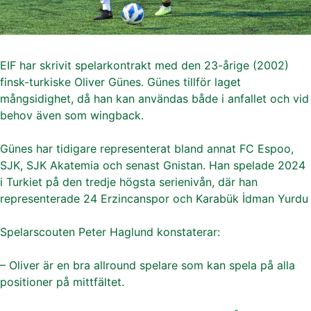
EIF har skrivit spelarkontrakt med den 23-årige (2002)
finsk-turkiske Oliver Günes. Günes tillför laget
mångsidighet, då han kan användas både i anfallet och vid
behov även som wingback.
Günes har tidigare representerat bland annat FC Espoo,
SJK, SJK Akatemia och senast Gnistan. Han spelade 2024
i Turkiet på den tredje högsta serienivån, där han
representerade 24 Erzincanspor och Karabük İdman Yurdu
Spelarscouten Peter Haglund konstaterar:
– Oliver är en bra allround spelare som kan spela på alla
positioner på mittfältet.