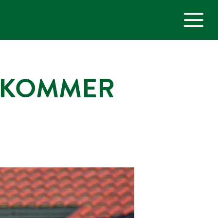
M
S KOMMER