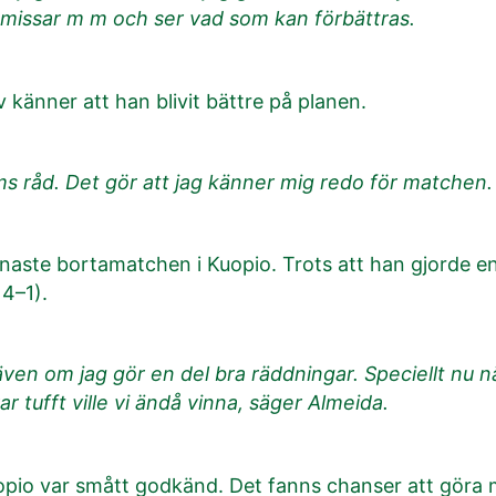
 missar m m och ser vad som kan förbättras.
 känner att han blivit bättre på planen.
röms råd. Det gör att jag känner mig redo för matchen.
enaste bortamatchen i Kuopio. Trots att han gjorde en
 4–1).
t även om jag gör en del bra räddningar. Speciellt nu n
 tufft ville vi ändå vinna, säger Almeida.
uopio var smått godkänd. Det fanns chanser att göra 