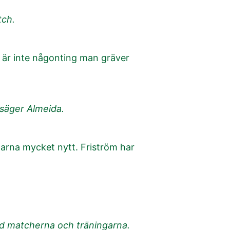
tch.
et är inte någonting man gräver
, säger Almeida.
garna mycket nytt. Friström har
ltid matcherna och träningarna.