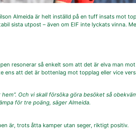
lson Almeida är helt inställd på en tuff insats mot to
abil sista utpost – även om EIF inte lyckats vinna. 
pen resonerar så enkelt som att det är elva man mo
 ens att det är bottenlag mot topplag eller vice vers
 hem”. Och vi skall försöka göra besöket så obekvämt
ämpa för tre poäng, säger Almeida.
n är, trots åtta kamper utan seger, riktigt positiv.