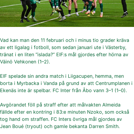
Vad kan man den 11 februari och i minus tio grader kräva
av ett ligalag i fotboll, som sedan januari ute i Västerby,
tränat i en liten ”islada?” EIF:s mål gjordes efter hörna av
Väinö Vehkonen (1–2).
EIF spelade sin andra match i Liigacupen, hemma, men
borta i Myrbacka i Vanda på grund av att Centrumplanen i
Ekenäs inte är spelbar. FC Inter från Åbo vann 3–1 (1–0).
Avgörandet föll på straff efter att målvakten Almeida
fällde efter en kontring i 83:e minuten Nzoko, som också
tog hand om straffen. FC Inters övriga mål gjordes av
Jean Boué (tryout) och gamle bekanta Darren Smith.