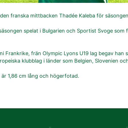
ed den franska mittbacken Thadée Kaleba för säsonge
äsongen spelat i Bulgarien och Sportist Svoge som fi
ani Frankrike, frän Olympic Lyons U19 lag begav han sig
uropeiska klubblag i länder som Belgien, Slovenien och 
 är 1,86 cm lång och högerfotad.