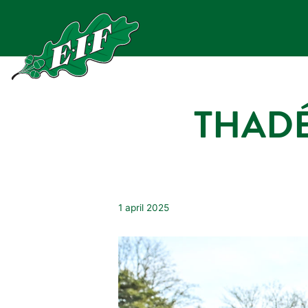
Hoppa
till
innehåll
THADÉ
1 april 2025