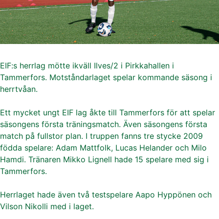
EIF:s herrlag mötte ikväll Ilves/2 i Pirkkahallen i
Tammerfors. Motståndarlaget spelar kommande säsong i
herrtvåan.
Ett mycket ungt EIF lag åkte till Tammerfors för att spelar
säsongens första träningsmatch. Även säsongens första
match på fullstor plan. I truppen fanns tre stycke 2009
födda spelare: Adam Mattfolk, Lucas Helander och Milo
Hamdi. Tränaren Mikko Lignell hade 15 spelare med sig i
Tammerfors.
Herrlaget hade även två testspelare Aapo Hyppönen och
Vilson Nikolli med i laget.