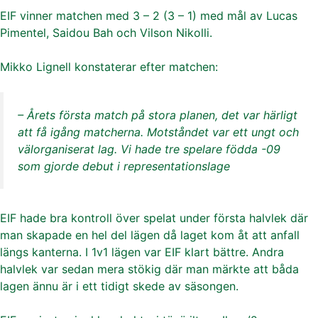
EIF vinner matchen med 3 – 2 (3 – 1) med mål av Lucas
Pimentel, Saidou Bah och Vilson Nikolli.
Mikko Lignell konstaterar efter matchen:
– Årets första match på stora planen, det var härligt
att få igång matcherna. Motståndet var ett ungt och
välorganiserat lag. Vi hade tre spelare födda -09
som gjorde debut i representationslage
EIF hade bra kontroll över spelat under första halvlek där
man skapade en hel del lägen då laget kom åt att anfall
längs kanterna. I 1v1 lägen var EIF klart bättre. Andra
halvlek var sedan mera stökig där man märkte att båda
lagen ännu är i ett tidigt skede av säsongen.