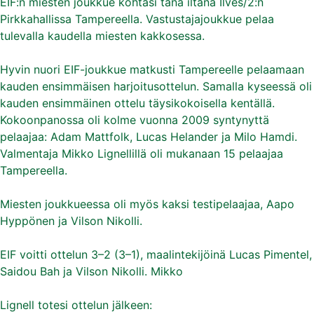
EIF:n miesten joukkue kohtasi tänä iltana Ilves/2:n
Pirkkahallissa Tampereella. Vastustajajoukkue pelaa
tulevalla kaudella miesten kakkosessa.
Hyvin nuori EIF-joukkue matkusti Tampereelle pelaamaan
kauden ensimmäisen harjoitusottelun. Samalla kyseessä oli
kauden ensimmäinen ottelu täysikokoisella kentällä.
Kokoonpanossa oli kolme vuonna 2009 syntynyttä
pelaajaa: Adam Mattfolk, Lucas Helander ja Milo Hamdi.
Valmentaja Mikko Lignellillä oli mukanaan 15 pelaajaa
Tampereella.
Miesten joukkueessa oli myös kaksi testipelaajaa, Aapo
Hyppönen ja Vilson Nikolli.
EIF voitti ottelun 3–2 (3–1), maalintekijöinä Lucas Pimentel,
Saidou Bah ja Vilson Nikolli. Mikko
Lignell totesi ottelun jälkeen: