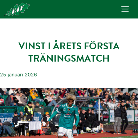
Hoppa
Me
till
innehåll
VINST I ÅRETS FÖRSTA
TRÄNINGSMATCH
25 januari 2026