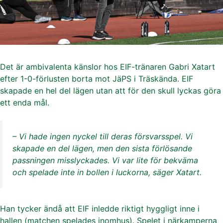
Det är ambivalenta känslor hos EIF-tränaren Gabri Xatart
efter 1-0-förlusten borta mot JäPS i Träskända. EIF
skapade en hel del lägen utan att för den skull lyckas göra
ett enda mål.
– Vi hade ingen nyckel till deras försvarsspel. Vi
skapade en del lägen, men den sista förlösande
passningen misslyckades. Vi var lite för bekväma
och spelade inte in bollen i luckorna, säger Xatart.
Han tycker ändå att EIF inledde riktigt hyggligt inne i
hallen (matchen spelades inomhus). Spelet i närkamperna