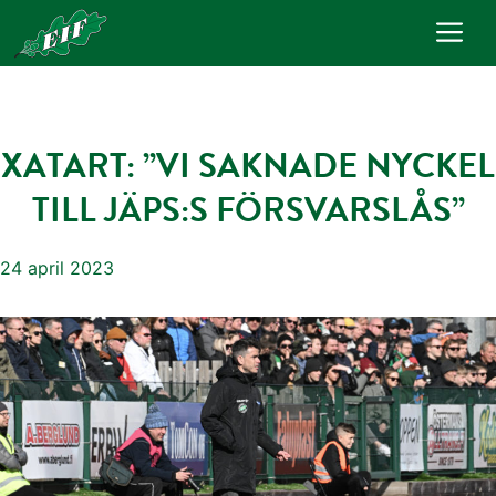
Hoppa
Me
till
innehåll
XATART: ”VI SAKNADE NYCKEL
TILL JÄPS:S FÖRSVARSLÅS”
24 april 2023