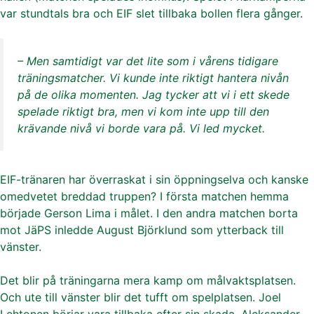
var stundtals bra och EIF slet tillbaka bollen flera gånger.
– Men samtidigt var det lite som i vårens tidigare
träningsmatcher. Vi kunde inte riktigt hantera nivån
på de olika momenten. Jag tycker att vi i ett skede
spelade riktigt bra, men vi kom inte upp till den
krävande nivå vi borde vara på. Vi led mycket.
EIF-tränaren har överraskat i sin öppningselva och kanske
omedvetet breddad truppen? I första matchen hemma
började Gerson Lima i målet. I den andra matchen borta
mot JäPS inledde August Björklund som ytterback till
vänster.
Det blir på träningarna mera kamp om målvaktsplatsen.
Och ute till vänster blir det tufft om spelplatsen. Joel
Lehtonen börjar vara tillbaka efter sin skada. Aleksander