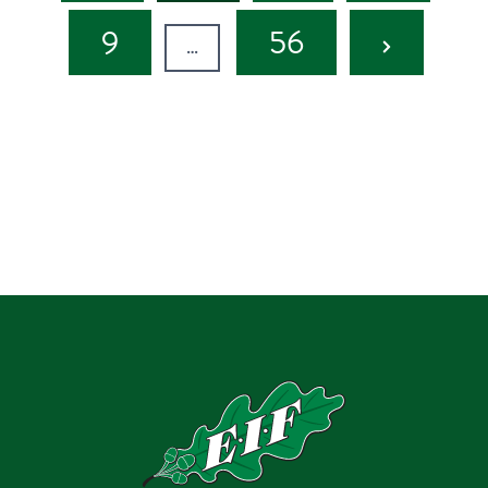
Next
9
56
…
Page