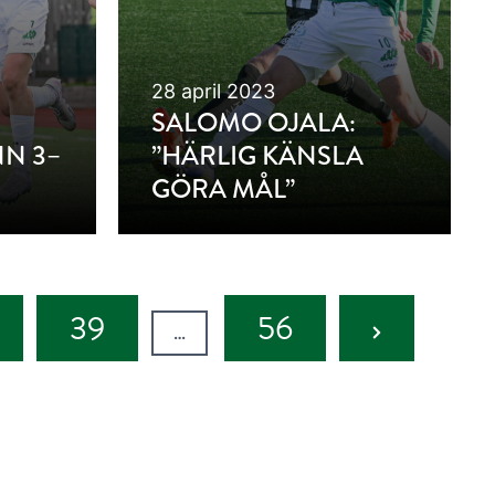
28 april 2023
SALOMO OJALA:
NN 3–
”HÄRLIG KÄNSLA
GÖRA MÅL”
Next
39
56
…
Page