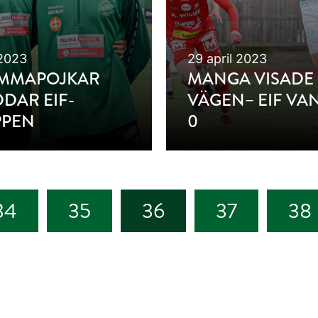
2023
29 april 2023
MMAPOJKAR
MANGA VISADE
DAR EIF-
VÄGEN– EIF VA
PPEN
0
34
35
36
37
38