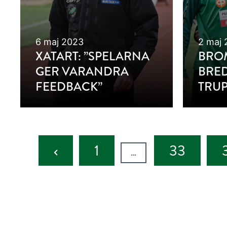
6 maj 2023
2 maj 
XATART: ”SPELARNA
BRO
GER VARANDRA
BRED
FEEDBACK”
TRU
Previous
1
33
…
Page