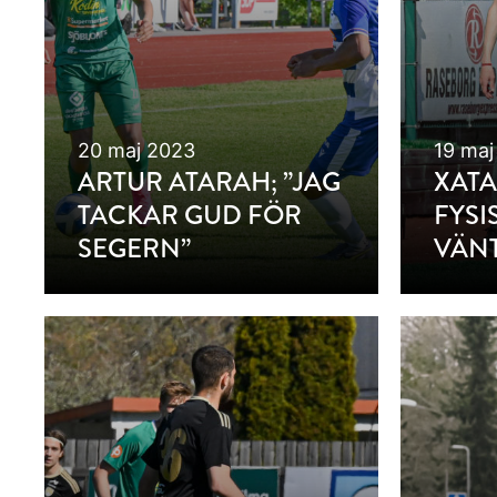
20 maj 2023
19 maj
ARTUR ATARAH; ”JAG
XATA
TACKAR GUD FÖR
FYSI
SEGERN”
VÄN