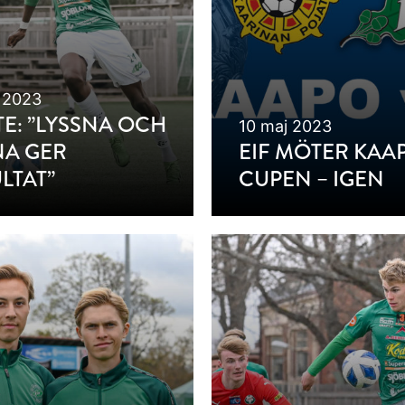
 2023
E: ”LYSSNA OCH
10 maj 2023
NA GER
EIF MÖTER KAAP
LTAT”
CUPEN – IGEN