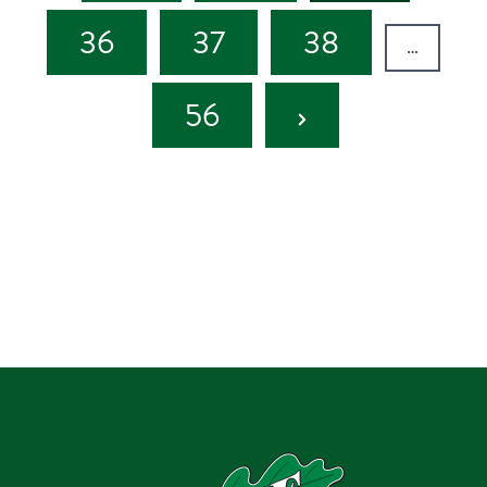
36
37
38
…
Next
56
Page