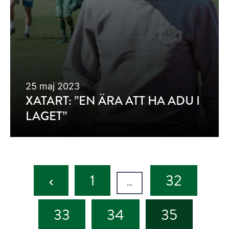
25 maj 2023
XATART: ”EN ÄRA ATT HA ADU I
LAGET”
Previous
1
32
…
Page
33
34
35