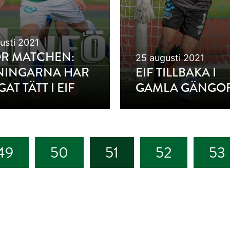
usti 2021
ÖR MATCHEN:
25 augusti 2021
NINGARNA HAR
EIF TILLBAKA I
AT TÄTT I EIF
GAMLA GÄNGOR 
49
50
51
52
53