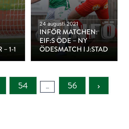
24 augusti 2021
INFÖR MATCHEN:
EIF:S ÖDE – NY
– 1-1
ÖDESMATCH I J:STAD
Next
54
56
…
Page