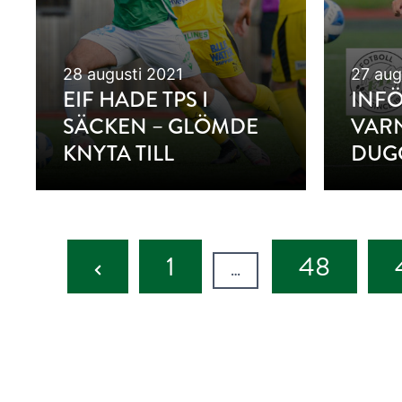
28 augusti 2021
27 aug
EIF HADE TPS I
INF
SÄCKEN – GLÖMDE
VAR
KNYTA TILL
DUGG
Previous
1
48
…
Page